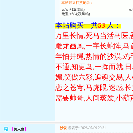
本帖最近打赏记录：
元宝:+12(漂流)
元
元宝:+6(龙跃凤鸣)
本帖购买一共
53
人：
万里长情,死马当活马医,
雕龙画凤,一字长蛇阵,马
年怕井绳,热情的沙漠,鸡
不通,知更鸟,一挥而就,
媚,笑傲六彩,追魂交易,
恋之苍穹,马虎眼,迷惑,
需要帅哥,人间蒸发,小葫
沙发
发表于: 2026-07-09 20:31
【
美人鱼
】