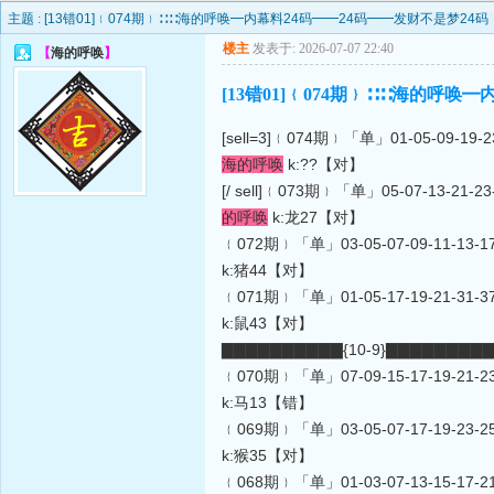
主题 :
[13错01]﹛074期﹜∷∷海的呼唤━内幕料24码━━24码━━发财不是梦24码
楼主
发表于: 2026-07-07 22:40
【
海的呼唤
】
[13错01]﹛074期﹜∷∷海的呼唤
[sell=3]﹛074期﹜「单」01-05-09-19-23-
海的呼唤
k:??【对】
[/ sell]﹛073期﹜「单」05-07-13-21-23-
的呼唤
k:龙27【对】
﹛072期﹜「单」03-05-07-09-11-13-17-1
k:猪44【对】
﹛071期﹜「单」01-05-17-19-21-31-37-3
k:鼠43【对】
▇▇▇▇▇▇▇▇▇▇{10-9}▇▇▇▇▇▇▇▇
﹛070期﹜「单」07-09-15-17-19-21-23-3
k:马13【错】
﹛069期﹜「单」03-05-07-17-19-23-25-3
k:猴35【对】
﹛068期﹜「单」01-03-07-13-15-17-21-2