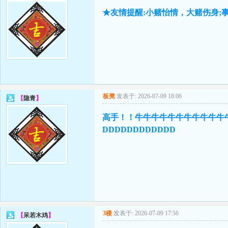
★友情提醒:小赌怡情，大赌伤身;
板凳
发表于: 2026-07-09 18:06
【
隐青
】
高手！！牛牛牛牛牛牛牛牛牛牛牛牛牛
DDDDDDDDDDDD
3楼
发表于: 2026-07-09 17:56
【
呆若木鸡
】