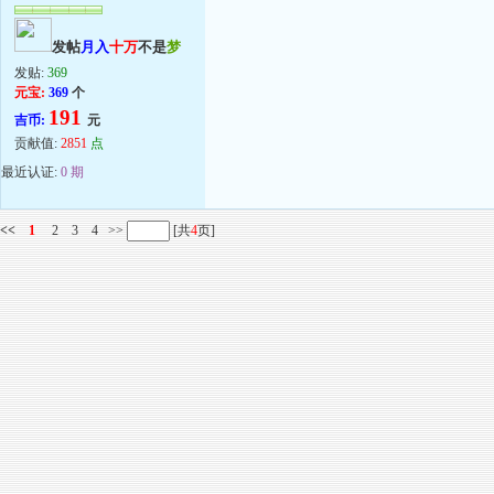
发帖
月入
十万
不是
梦
发贴:
369
元宝:
369
个
191
吉币:
元
贡献值:
2851
点
最近认证:
0 期
<<
1
2
3
4
>>
[共
4
页]