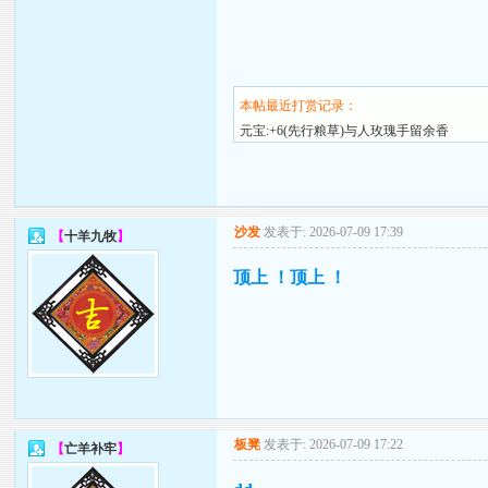
本帖最近打赏记录：
元宝:+6(先行粮草)与人玫瑰手留余香
沙发
发表于: 2026-07-09 17:39
【
十羊九牧
】
顶上 ！顶上 ！
板凳
发表于: 2026-07-09 17:22
【
亡羊补牢
】