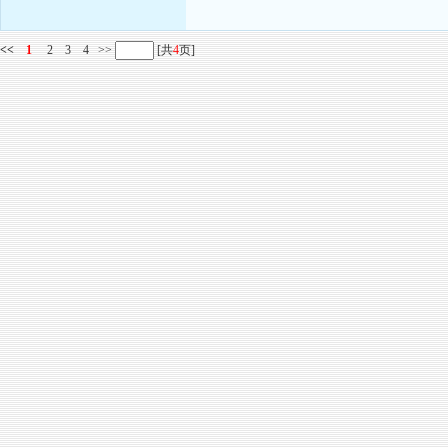
<<
1
2
3
4
>>
[共
4
页]