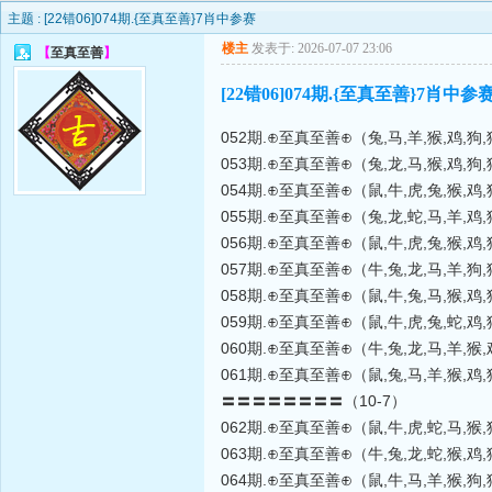
主题 :
[22错06]074期.{至真至善}7肖中参赛
楼主
发表于: 2026-07-07 23:06
【
至真至善
】
[22错06]074期.{至真至善}7肖中参
052期.⊕至真至善⊕（兔,马,羊,猴,鸡,狗
053期.⊕至真至善⊕（兔,龙,马,猴,鸡,狗
054期.⊕至真至善⊕（鼠,牛,虎,兔,猴,鸡
055期.⊕至真至善⊕（兔,龙,蛇,马,羊,鸡
056期.⊕至真至善⊕（鼠,牛,虎,兔,猴,鸡
057期.⊕至真至善⊕（牛,兔,龙,马,羊,狗
058期.⊕至真至善⊕（鼠,牛,兔,马,猴,鸡
059期.⊕至真至善⊕（鼠,牛,虎,兔,蛇,鸡
060期.⊕至真至善⊕（牛,兔,龙,马,羊,猴
061期.⊕至真至善⊕（鼠,兔,马,羊,猴,鸡
〓〓〓〓〓〓〓〓（10-7）
062期.⊕至真至善⊕（鼠,牛,虎,蛇,马,猴
063期.⊕至真至善⊕（牛,兔,龙,蛇,猴,鸡
064期.⊕至真至善⊕（鼠,牛,马,羊,猴,狗