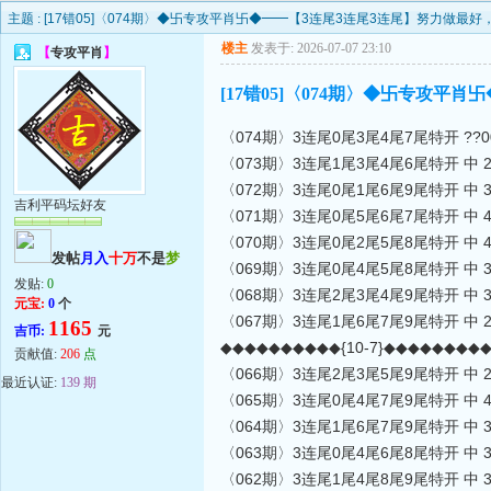
主题 :
[17错05]〈074期〉◆卐专攻平肖卐◆━━【3连尾3连尾3连尾】努力做最
楼主
发表于: 2026-07-07 23:10
【
专攻平肖
】
[17错05]〈074期〉◆卐专攻
〈074期〉3连尾0尾3尾4尾7尾特开 ??
〈073期〉3连尾1尾3尾4尾6尾特开 中 2 
〈072期〉3连尾0尾1尾6尾9尾特开 中 3 
吉利平码坛好友
〈071期〉3连尾0尾5尾6尾7尾特开 中 4 个
〈070期〉3连尾0尾2尾5尾8尾特开 中 4 个
发帖
月入
十万
不是
梦
〈069期〉3连尾0尾4尾5尾8尾特开 中 3 
发贴:
0
〈068期〉3连尾2尾3尾4尾9尾特开 中 3 
元宝:
0
个
〈067期〉3连尾1尾6尾7尾9尾特开 中 2 
1165
吉币:
元
◆◆◆◆◆◆◆◆◆◆{10-7}◆◆◆◆◆◆◆◆
贡献值:
206
点
〈066期〉3连尾2尾3尾5尾9尾特开 中 2 
最近认证:
139 期
〈065期〉3连尾0尾4尾7尾9尾特开 中 4 个
〈064期〉3连尾1尾6尾7尾9尾特开 中 3 
〈063期〉3连尾0尾4尾6尾8尾特开 中 3 
〈062期〉3连尾1尾4尾8尾9尾特开 中 3 