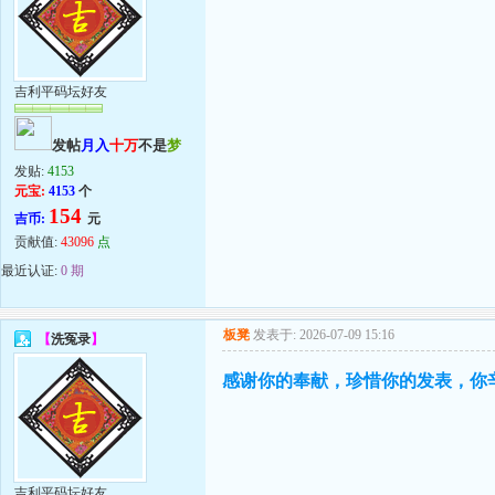
吉利平码坛好友
发帖
月入
十万
不是
梦
发贴:
4153
元宝:
4153
个
154
吉币:
元
贡献值:
43096
点
最近认证:
0 期
板凳
发表于: 2026-07-09 15:16
【
洗冤录
】
感谢你的奉献，珍惜你的发表，你
吉利平码坛好友