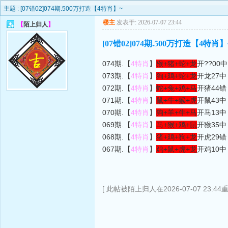
主题 :
[07错02]074期.500万打造【4特肖】~
楼主
发表于: 2026-07-07 23:44
【
陌上归人
】
[07错02]074期.500万打造【4特肖】
074期.【
4特肖
】
猴+猪+蛇+龙
开??00中
073期.【
4特肖
】
狗+鸡+蛇+龙
开龙27中
072期.【
4特肖
】
蛇+兔+鸡+马
开猪44错
071期.【
4特肖
】
鼠+牛+猴+虎
开鼠43中
070期.【
4特肖
】
狗+羊+牛+马
开马13中
069期.【
4特肖
】
马+猴+鸡+鼠
开猴35中
068期.【
4特肖
】
猪+鸡+狗+龙
开虎29错
067期.【
4特肖
】
鸡+鼠+虎+龙
开鸡10中
[ 此帖被陌上归人在2026-07-07 23:44