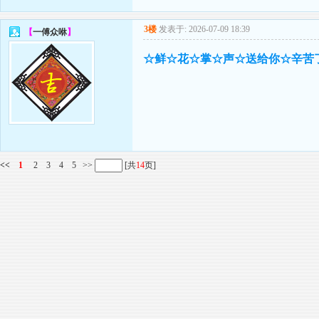
3楼
发表于: 2026-07-09 18:39
【
一傅众咻
】
☆鲜☆花☆掌☆声☆送给你☆辛苦
<<
1
2
3
4
5
>>
[共
14
页]