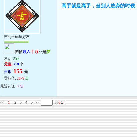
高手就是高手，当别人放弃的时候，你
吉利平码坛好友
发帖
月入
十万
不是
梦
发贴:
259
元宝:
259
个
155
吉币:
元
贡献值:
2679
点
最近认证:
0 期
<<
1
2
3
4
5
>>
[共
6
页]