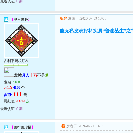
最近认证:
0 期
板凳
发表于: 2026-07-09 18:01
【
甲不离身
】
能无私发表好料实属“普渡丛生”之
吉利平码坛好友
发帖
月入
十万
不是
梦
发贴:
4160
元宝:
4160
个
111
吉币:
元
贡献值:
43214
点
最近认证:
0 期
3楼
发表于: 2026-07-09 16:35
【
且行且珍惜
】