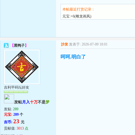
本帖最近打赏记录：
元宝:+6(雕龙画凤)
沙发
发表于: 2026-07-09 18:01
【
黑鸭子
】
呵呵,明白了
吉利平码坛好友
发帖
月入
十万
不是
梦
发贴:
289
元宝:
289
个
23
吉币:
元
贡献值:
3013
点