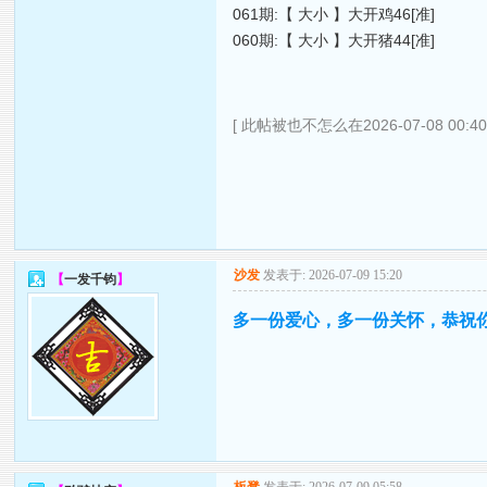
061期:【 大小 】大开鸡46[准]
060期:【 大小 】大开猪44[准]
[ 此帖被也不怎么在2026-07-08 00:4
沙发
发表于: 2026-07-09 15:20
【
一发千钧
】
多一份爱心，多一份关怀，恭祝