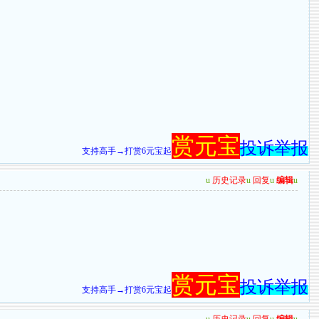
赏元宝
投诉举报
支持高手→打赏6元宝起
u
历史记录
u
回复
u
编辑
u
赏元宝
投诉举报
支持高手→打赏6元宝起