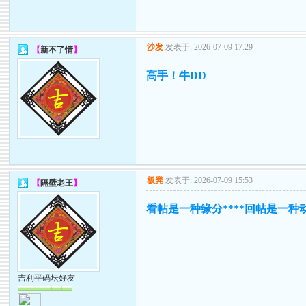
沙发
发表于: 2026-07-09 17:29
【
新不了情
】
高手！牛DD
板凳
发表于: 2026-07-09 15:53
【
隔壁老王
】
看帖是一种缘分****回帖是一种
吉利平码坛好友