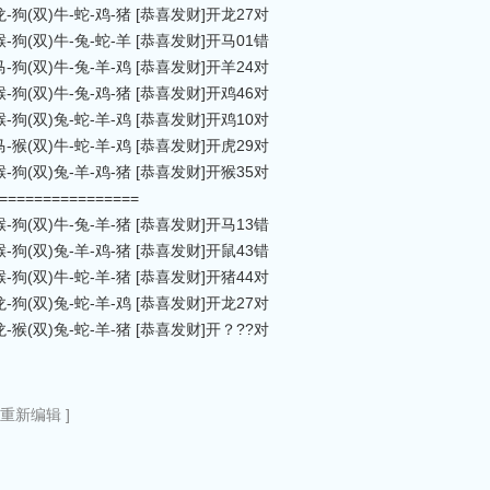
-狗(双)牛-蛇-鸡-猪 [恭喜发财]开龙27对
-狗(双)牛-兔-蛇-羊 [恭喜发财]开马01错
-狗(双)牛-兔-羊-鸡 [恭喜发财]开羊24对
-狗(双)牛-兔-鸡-猪 [恭喜发财]开鸡46对
-狗(双)兔-蛇-羊-鸡 [恭喜发财]开鸡10对
-猴(双)牛-蛇-羊-鸡 [恭喜发财]开虎29对
-狗(双)兔-羊-鸡-猪 [恭喜发财]开猴35对
================
-狗(双)牛-兔-羊-猪 [恭喜发财]开马13错
-狗(双)兔-羊-鸡-猪 [恭喜发财]开鼠43错
-狗(双)牛-蛇-羊-猪 [恭喜发财]开猪44对
-狗(双)兔-蛇-羊-鸡 [恭喜发财]开龙27对
-猴(双)兔-蛇-羊-猪 [恭喜发财]开？??对
7重新编辑 ]