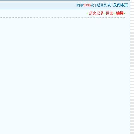
阅读
9598
次 |
返回列表
|
关闭本页
u
历史记录
u
回复
u
编辑
u