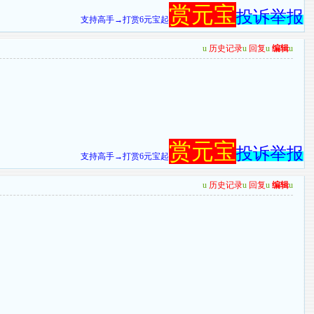
赏元宝
投诉举报
支持高手→打赏6元宝起
u
历史记录
u
回复
u
编辑
u
赏元宝
投诉举报
支持高手→打赏6元宝起
u
历史记录
u
回复
u
编辑
u