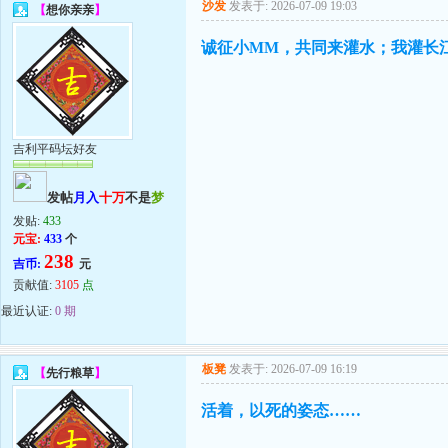
沙发
发表于: 2026-07-09 19:03
【
想你亲亲
】
诚征小MM，共同来灌水；我灌长
吉利平码坛好友
发帖
月入
十万
不是
梦
发贴:
433
元宝:
433
个
238
吉币:
元
贡献值:
3105
点
最近认证:
0 期
板凳
发表于: 2026-07-09 16:19
【
先行粮草
】
活着，以死的姿态……