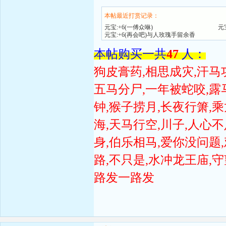
本帖最近打赏记录：
元宝:+6(一傅众咻)
元
元宝:+6(再会吧)与人玫瑰手留余香
本帖购买一共
47
人：
狗皮膏药,相思成灾,汗马
五马分尸,一年被蛇咬,露
钟,猴子捞月,长夜行箫,
海,天马行空,川子,人心
身,伯乐相马,爱你没问题
路,不只是,水冲龙王庙,
路发一路发