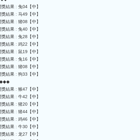
獎結果 : 兔04【中】
獎結果 : 马49【中】
獎結果 : 猪08【中】
獎結果 : 兔40【中】
獎結果 : 兔28【中】
獎結果 : 鸡22【中】
獎結果 : 鼠19【中】
獎結果 : 兔16【中】
獎結果 : 猪08【中】
獎結果 : 狗33【中】
◆◆◆◆
獎結果 : 猴47【中】
獎結果 : 牛42【中】
獎結果 : 猪20【中】
獎結果 : 猪44【中】
獎結果 : 鸡46【中】
獎結果 : 牛30【中】
獎結果 : 龙27【中】