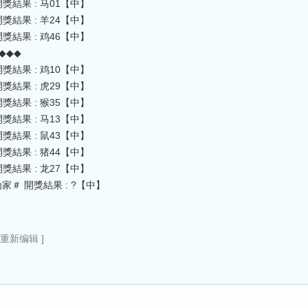
獎結果 : 马01【中】
獎結果 : 羊24【中】
獎結果 : 鸡46【中】
◆◆◆◆
獎結果 : 鸡10【中】
獎結果 : 虎29【中】
獎結果 : 猴35【中】
獎結果 : 马13【中】
獎結果 : 鼠43【中】
獎結果 : 猪44【中】
獎結果 : 龙27【中】
为家＃ 開獎結果 : ?【中】
0重新编辑 ]