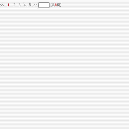
<<
1
2
3
4
5
>>
[共
8
页]