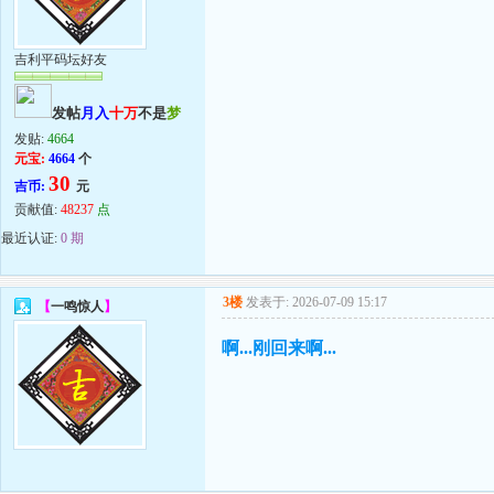
吉利平码坛好友
发帖
月入
十万
不是
梦
发贴:
4664
元宝:
4664
个
30
吉币:
元
贡献值:
48237
点
最近认证:
0 期
3楼
发表于: 2026-07-09 15:17
【
一鸣惊人
】
啊...刚回来啊...