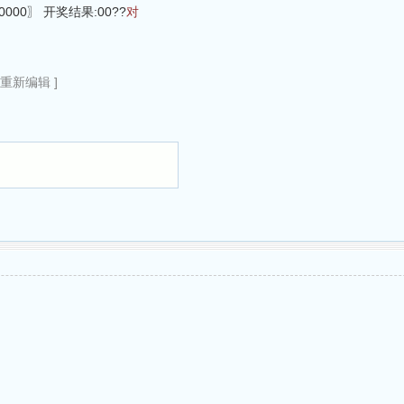
000〗 开奖结果:00??
对
5重新编辑 ]