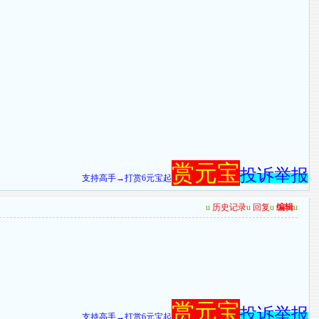
赏元宝
投诉举报
支持高手→打赏6元宝起
u
历史记录
u
回复
u
编辑
u
赏元宝
投诉举报
支持高手→打赏6元宝起