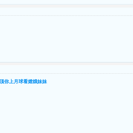
.顶你上月球看嫦娥妹妹