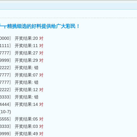
尾●▄︻┻┳精挑细选的好料提供给广大彩民！
0000〗 开奖结果:20
对
1111〗 开奖结果:11
对
7777〗 开奖结果:27
对
9999〗 开奖结果:29
对
222〗 开奖结果: 错
7777〗 开奖结果:07
对
777〗 开奖结果: 错
2222〗 开奖结果:12
对
333〗 开奖结果: 错
4444〗 开奖结果:14
对
0-7}
5555〗 开奖结果:05
对
3333〗 开奖结果:03
对
9999〗 开奖结果:49
对