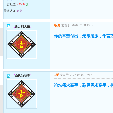
贡献值:
44539
点
最近认证:
0 期
板凳
发表于: 2026-07-09 13:17
【
缘分的天空
】
你的辛劳付出，无限感激，千言
3楼
发表于: 2026-07-09 13:17
【
南风知我意
】
论坛需求高手，彩民需求高手，