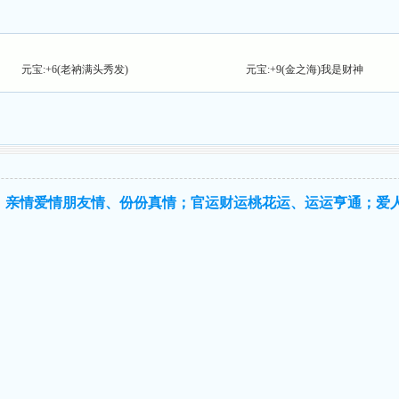
元宝:+6(老衲满头秀发)
元宝:+9(金之海)我是财神
；亲情爱情朋友情、份份真情；官运财运桃花运、运运亨通；爱