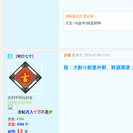
本帖最近打赏记录：
元宝:+6(趁早)我是财神
沙发
发表于: 2026-07-09 15:03
【
蛇打七寸
】
祝：大财小财意外财、财源滚滚
吉利平码坛好友
发帖
月入
十万
不是
梦
发贴:
4594
元宝:
4594
个
13
吉币:
元