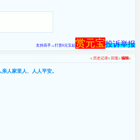
赏元宝
投诉举报
支持高手→打赏6元宝起
u
历史记录
u
回复
u
编辑
u
人亲人家里人、人人平安。