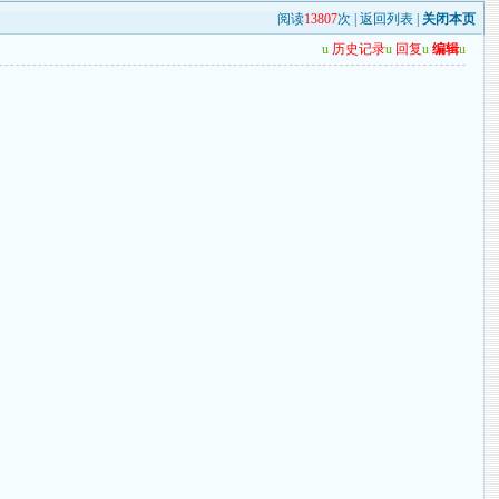
阅读
13807
次 |
返回列表
|
关闭本页
u
历史记录
u
回复
u
编辑
u