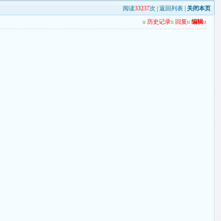
阅读
33237
次 |
返回列表
|
关闭本页
u
历史记录
u
回复
u
编辑
u