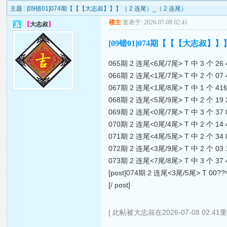
主题 :
[09错01]074期【【【大志叔】】】（ 2 连尾）_（ 2 连尾）
楼主
发表于: 2026-07-08 02:41
【
大志叔
】
[09错01]074期【【【大志叔】】
065期 2 连尾<6尾/7尾> T 中 3 个 26 
066期 2 连尾<1尾/7尾> T 中 2 个 07
067期 2 连尾<1尾/8尾> T 中 1 个 41
068期 2 连尾<5尾/9尾> T 中 2 个 19
069期 2 连尾<0尾/7尾> T 中 3 个 37 
070期 2 连尾<0尾/4尾> T 中 2 个 14
071期 2 连尾<4尾/5尾> T 中 2 个 34
072期 2 连尾<3尾/9尾> T 中 2 个 03
073期 2 连尾<7尾/8尾> T 中 3 个 37 
[post]074期 2 连尾<3尾/5尾> T 00?
[/ post]
[ 此帖被大志叔在2026-07-08 02:41