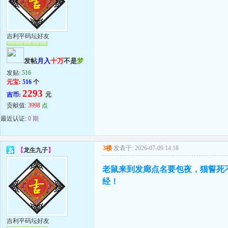
吉利平码坛好友
发帖
月入
十万
不是
梦
发贴:
516
元宝:
516
个
2293
吉币:
元
贡献值:
3998
点
最近认证:
0 期
3楼
发表于: 2026-07-09 14:18
【
龙生九子
】
老鼠来到发廊点名要包夜，猫誓死
经！
吉利平码坛好友