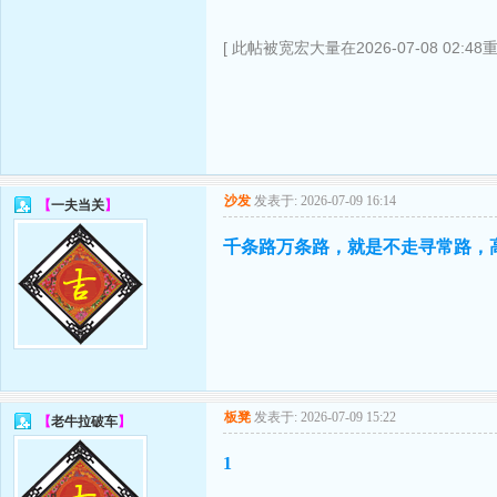
[ 此帖被宽宏大量在2026-07-08 02:48
沙发
发表于: 2026-07-09 16:14
【
一夫当关
】
千条路万条路，就是不走寻常路，
板凳
发表于: 2026-07-09 15:22
【
老牛拉破车
】
1