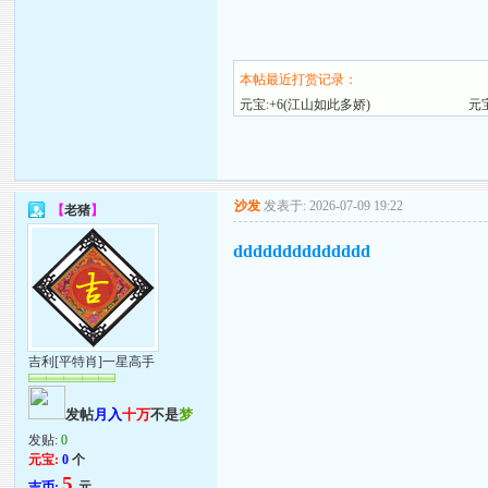
本帖最近打赏记录：
元宝:+6(江山如此多娇)
元宝
沙发
发表于: 2026-07-09 19:22
【
老猪
】
dddddddddddddd
吉利[平特肖]一星高手
发帖
月入
十万
不是
梦
发贴:
0
元宝:
0
个
5
吉币:
元