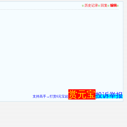
u
历史记录
u
回复
u
编辑
u
赏元宝
投诉举报
支持高手→打赏6元宝起