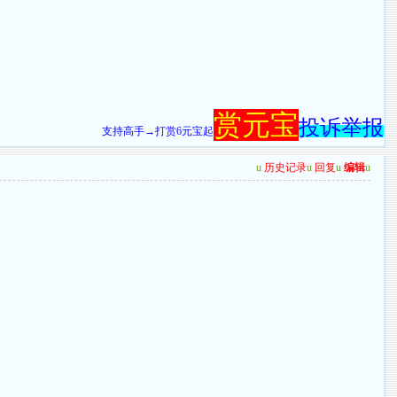
赏元宝
投诉举报
支持高手→打赏6元宝起
u
历史记录
u
回复
u
编辑
u