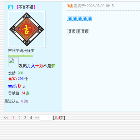
3楼
发表于: 2026-07-09 18:15
【
不言不语
】
顶顶顶顶顶
顶顶顶顶顶
吉利平码坛好友
发帖
月入
十万
不是
梦
发贴:
206
元宝:
206
个
0
吉币:
元
贡献值:
24
点
最近认证:
0 期
<<
1
2
3
4
>>
[共
4
页]