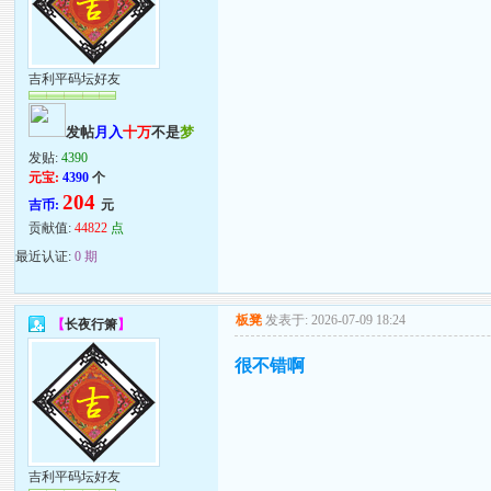
吉利平码坛好友
发帖
月入
十万
不是
梦
发贴:
4390
元宝:
4390
个
204
吉币:
元
贡献值:
44822
点
最近认证:
0 期
板凳
发表于: 2026-07-09 18:24
【
长夜行箫
】
很不错啊
吉利平码坛好友