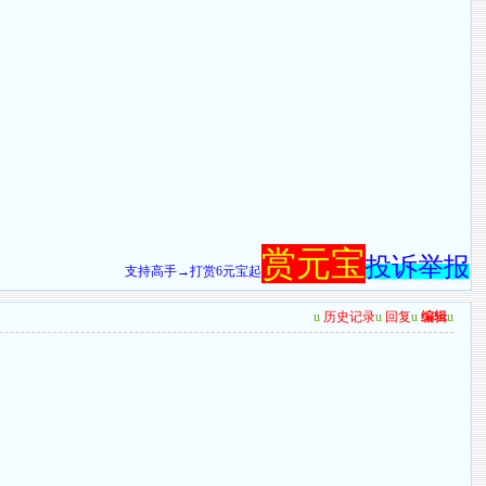
赏元宝
投诉举报
支持高手→打赏6元宝起
u
历史记录
u
回复
u
编辑
u