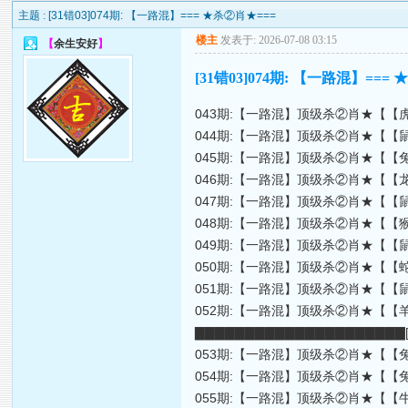
主题 :
[31错03]074期: 【一路混】=== ★杀②肖★===
楼主
发表于: 2026-07-08 03:15
【
余生安好
】
[31错03]074期: 【一路混】===
043期:【一路混】顶级杀②肖★【【
044期:【一路混】顶级杀②肖★【【
045期:【一路混】顶级杀②肖★【【
046期:【一路混】顶级杀②肖★【【
047期:【一路混】顶级杀②肖★【【
048期:【一路混】顶级杀②肖★【【
049期:【一路混】顶级杀②肖★【【
050期:【一路混】顶级杀②肖★【【
051期:【一路混】顶级杀②肖★【【
052期:【一路混】顶级杀②肖★【【
▇▇▇▇▇▇▇▇▇▇▇▇▇▇▇▇▇▇▇▇▇[1
053期:【一路混】顶级杀②肖★【【
054期:【一路混】顶级杀②肖★【【
055期:【一路混】顶级杀②肖★【【