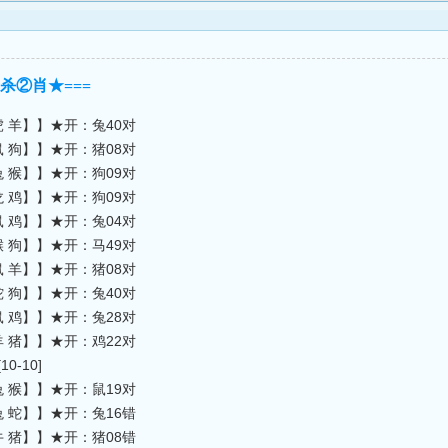
 ★杀②肖★===
虎 羊】】★开：兔40对
鼠 狗】】★开：猪08对
兔 猴】】★开：狗09对
龙 鸡】】★开：狗09对
鼠 鸡】】★开：兔04对
猴 狗】】★开：马49对
鼠 羊】】★开：猪08对
蛇 狗】】★开：兔40对
鼠 鸡】】★开：兔28对
羊 猪】】★开：鸡22对
0-10]
兔 猴】】★开：鼠19对
兔 蛇】】★开：兔16错
牛 猪】】★开：猪08错