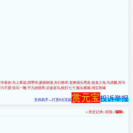
就等着你,马上看花,四季情,蒙面财迷,先行粮草,老衲满头秀发,放龙入海,马虎眼,死马
不污不爱,快马一鞭,平凡的世界,识途老马,蛇打七寸,猴头猴脑,淘宝商城
赏元宝
投诉举报
支持高手→打赏6元宝起
u
历史记录
u
回复
u
编辑
u