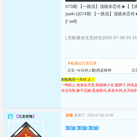
073期:【一路混】顶级杀②肖★【【
[sell=1]074期:【一路混】顶级杀
[/ sell]
[ 此帖被余生安好在2026-07-08 03:1
本帖最近打赏记录：
元宝:+6(马仰人翻)我是财神
元宝
本帖购买一共
41
人：
一鸣惊人,他来自天堂,耶超棒少女,圆胖子,鸡毛蒜
当活马医,惨不忍睹,悬崖勒马,呆若木鸡,从开始到
沙发
发表于: 2026-07-09 19:48
【
亢龙有悔
】
加油!加油!加油!