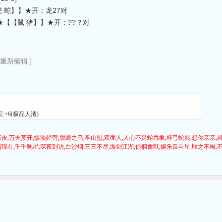
虎 蛇】】★开：龙27对
②肖★【【鼠 猪】】★开：??？对
5重新编辑 ]
:+6(极品人渣)
皮,万夫莫开,惨淡经营,脱缰之马,巫山盟,双面人,人心不足蛇吞象,杯弓蛇影,想你亲亲,
现在,千千晚星,深夜到访,白沙烟,三三不尽,游剑江湖,伱個禽獸,娱乐反斗星,取之不竭,