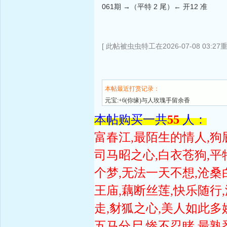
061期 →（平特 2 尾）← 开12 准
[ 此帖被虫虫特工在2026-07-08 03:27
本帖最近打赏记录：
元宝:+6(你缘)与人玫瑰手留余香
本帖购买一共
55
人：
富春江,最陌生的情人,狗
司马昭之心,白衣苍狗,平
个梦,无法一天不想,沧桑
王庙,藕断丝莲,快乐随行
走,豺狐之心,美人如此多
五马分尸,惨不忍睹,最熟