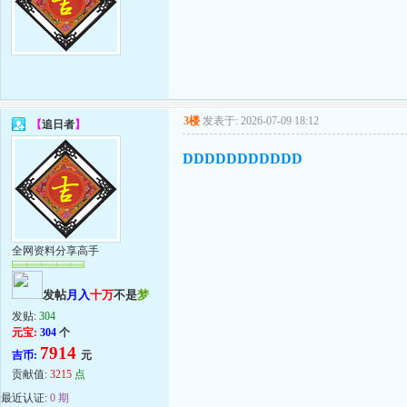
3楼
发表于: 2026-07-09 18:12
【
追日者
】
DDDDDDDDDDD
全网资料分享高手
发帖
月入
十万
不是
梦
发贴:
304
元宝:
304
个
7914
吉币:
元
贡献值:
3215
点
最近认证:
0 期