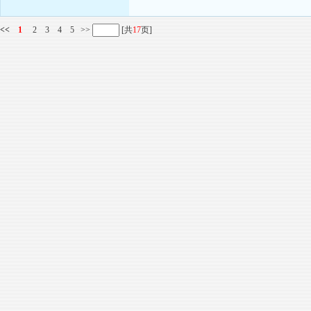
<<
1
2
3
4
5
>>
[共
17
页]