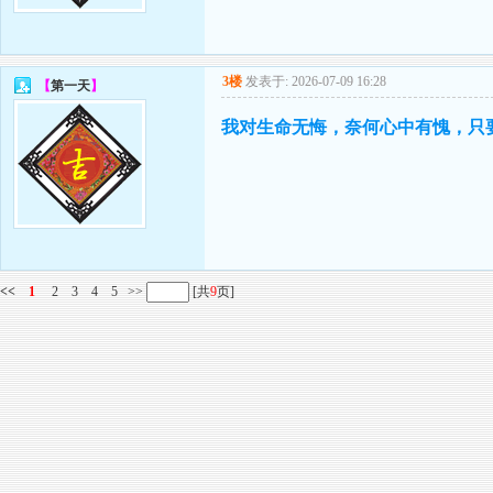
3楼
发表于: 2026-07-09 16:28
【
第一天
】
我对生命无悔，奈何心中有愧，只
<<
1
2
3
4
5
>>
[共
9
页]