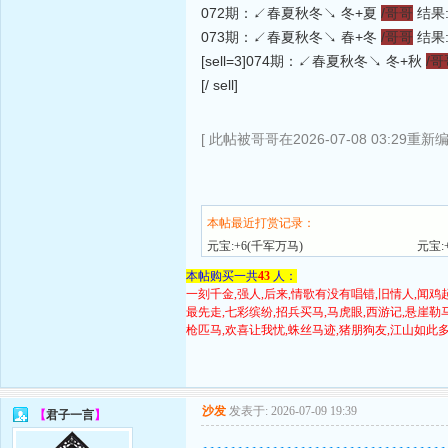
072期：↙春夏秋冬↘ 冬+夏
/哥哥
结果:
073期：↙春夏秋冬↘ 春+冬
/哥哥
结果:
[sell=3]074期：↙春夏秋冬↘ 冬+秋
/哥
[/ sell]
[ 此帖被哥哥在2026-07-08 03:29重新编
本帖最近打赏记录：
元宝:+6(千军万马)
元宝:
本帖购买一共
43
人：
一刻千金,强人,后来,情歌有没有唱错,旧情人,闻鸡
最先走,七彩缤纷,招兵买马,马虎眼,西游记,悬崖勒
枪匹马,欢喜让我忧,蛛丝马迹,猪朋狗友,江山如此多
沙发
发表于: 2026-07-09 19:39
【
君子一言
】