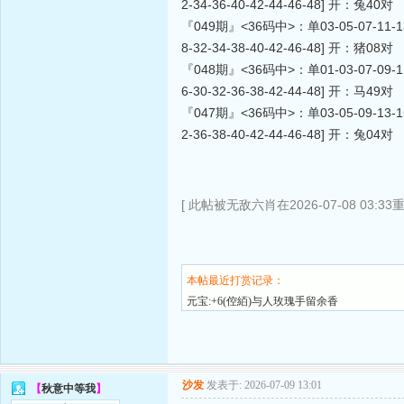
2-34-36-40-42-44-46-48] 开：兔40对
『049期』<36码中>：单03-05-07-11-13-15-
8-32-34-38-40-42-46-48] 开：猪08对
『048期』<36码中>：单01-03-07-09-11-13-
6-30-32-36-38-42-44-48] 开：马49对
『047期』<36码中>：单03-05-09-13-15-19-
2-36-38-40-42-44-46-48] 开：兔04对
[ 此帖被无敌六肖在2026-07-08 03:33
本帖最近打赏记录：
元宝:+6(倥絔)与人玫瑰手留余香
沙发
发表于: 2026-07-09 13:01
【
秋意中等我
】