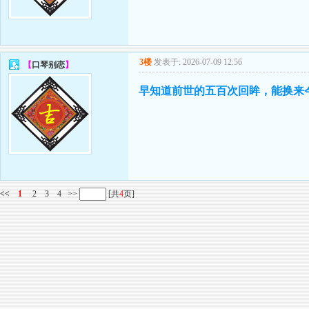
3楼
发表于: 2026-07-09 12:56
【
口琴别恋
】
早知道前世的五百次回眸，能换来
<<
1
2
3
4
>>
[共
4
页]