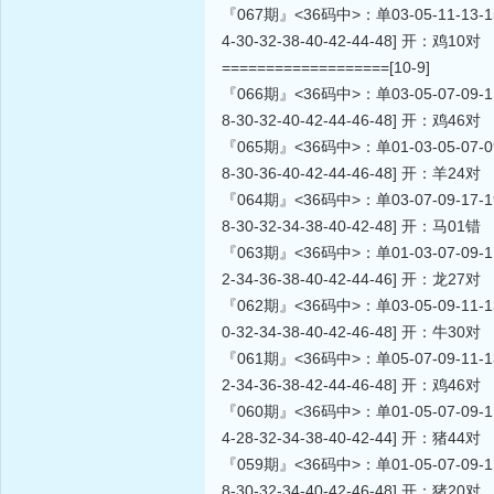
『067期』<36码中>：单03-05-11-13-15-17-
4-30-32-38-40-42-44-48] 开：鸡10对
===================[10-9]
『066期』<36码中>：单03-05-07-09-11-17-
8-30-32-40-42-44-46-48] 开：鸡46对
『065期』<36码中>：单01-03-05-07-09-11-
8-30-36-40-42-44-46-48] 开：羊24对
『064期』<36码中>：单03-07-09-17-19-21-
8-30-32-34-38-40-42-48] 开：马01错
『063期』<36码中>：单01-03-07-09-11-13-
2-34-36-38-40-42-44-46] 开：龙27对
『062期』<36码中>：单03-05-09-11-13-15-
0-32-34-38-40-42-46-48] 开：牛30对
『061期』<36码中>：单05-07-09-11-13-15-
2-34-36-38-42-44-46-48] 开：鸡46对
『060期』<36码中>：单01-05-07-09-11-13-
4-28-32-34-38-40-42-44] 开：猪44对
『059期』<36码中>：单01-05-07-09-11-15-
8-30-32-34-40-42-46-48] 开：猪20对