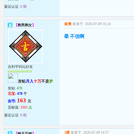
最近认证:
0 期
板凳
发表于: 2026-07-09 16:24
【
剩男剩女
】
晕 不信啊
吉利平码坛好友
发帖
月入
十万
不是
梦
发贴:
478
元宝:
478
个
163
吉币:
元
贡献值:
3303
点
最近认证:
0 期
3楼
发表于: 2026-07-09 14:57
【
惨不忍睹
】