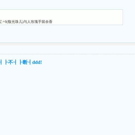
宝:+6(馥光珠儿)与人玫瑰手留余香
┠不┨┠断┨ddd!