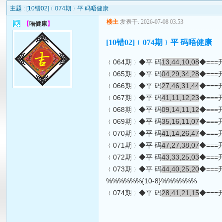
主题 :
[10错02]﹛074期﹜平 码唔健康
楼主
发表于: 2026-07-08 03:53
【
唔健康
】
[10错02]﹛074期﹜平 码唔健康
﹛064期﹜◆平 码
13,44,10,08
◆===
﹛065期﹜◆平 码
04,29,34,28
◆===
﹛066期﹜◆平 码
27,46,31,44
◆===
﹛067期﹜◆平 码
41,11,12,23
◆===
﹛068期﹜◆平 码
09,14,11,12
◆===
﹛069期﹜◆平 码
35,16,11,07
◆===
﹛070期﹜◆平 码
41,14,26,47
◆===
﹛071期﹜◆平 码
47,27,38,07
◆==
﹛072期﹜◆平 码
43,33,25,03
◆===
﹛073期﹜◆平 码
44,40,25,20
◆==
%%%%%%{10-8}%%%%%%
﹛074期﹜◆平 码
28,41,21,15
◆===