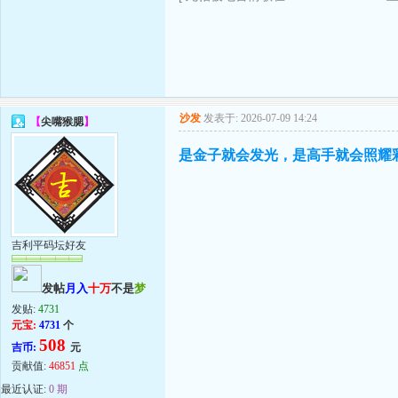
沙发
发表于: 2026-07-09 14:24
【
尖嘴猴腮
】
是金子就会发光，是高手就会照耀
吉利平码坛好友
发帖
月入
十万
不是
梦
发贴:
4731
元宝:
4731
个
508
吉币:
元
贡献值:
46851
点
最近认证:
0 期