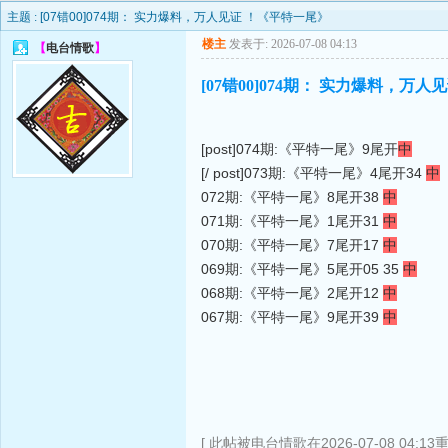
主题 :
[07错00]074期： 实力爆料，万人见证 ！《平特一尾》
楼主
发表于: 2026-07-08 04:13
【
电台情歌
】
[07错00]074期： 实力爆料，万
[post]074期:《平特一尾》9尾开
中
[/ post]073期:《平特一尾》4尾开34
中
072期:《平特一尾》8尾开38
中
071期:《平特一尾》1尾开31
中
070期:《平特一尾》7尾开17
中
069期:《平特一尾》5尾开05 35
中
068期:《平特一尾》2尾开12
中
067期:《平特一尾》9尾开39
中
[ 此帖被电台情歌在2026-07-08 04:13