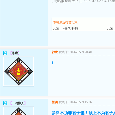
[ 此帖被拳霸天下在2026-07-08 04:16
本帖最近打赏记录：
元宝:+6(喜气洋洋)
元宝:
沙发
发表于: 2026-07-09 20:40
【
悬崖
】
1
板凳
发表于: 2026-07-09 15:36
【
一鸣惊人
】
参料不顶非君子也！顶上不为君子