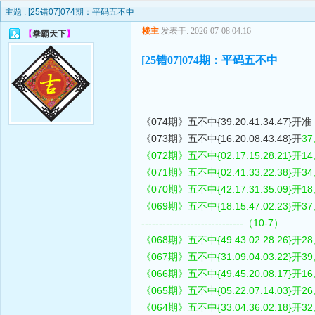
主题 :
[25错07]074期：平码五不中
楼主
发表于: 2026-07-08 04:16
【
拳霸天下
】
[25错07]074期：平码五不中
《074期》五不中{39.20.41.34.47}开
准
《073期》五不中{16.20.08.43.48}开
37
《072期》五不中{02.17.15.28.21}开
14
《071期》五不中{02.41.33.22.38}开
34
《070期》五不中{42.17.31.35.09}开
18
《069期》五不中{18.15.47.02.23}开
37
-----------------------------（10-7）
《068期》五不中{49.43.02.28.26}开
28
《067期》五不中{31.09.04.03.22}开
39
《066期》五不中{49.45.20.08.17}开
16
《065期》五不中{05.22.07.14.03}开
26
《064期》五不中{33.04.36.02.18}开
32