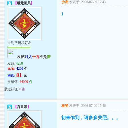
沙发
发表于: 2026-07-09 17:43
【
雕龙画凤
】
1
吉利平码坛好友
发帖
月入
十万
不是
梦
发贴:
4250
元宝:
4250
个
81
吉币:
元
贡献值:
44000
点
最近认证:
0 期
板凳
发表于: 2026-07-09 15:46
【
吾皇帝
】
初来乍到，请多多关照。。。