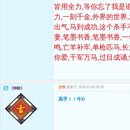
皆用全力,等你忘了我是谁
力,一刻千金,外界的世界
出气,马到成功,这个杀手
妻,笔墨书香,笔墨书香,
鸣,亡羊补牢,单枪匹马,
你爱,千军万马,过目成诵
沙发
发表于: 2026-07-09 20:39
【
特朗
】
高手！！牛D