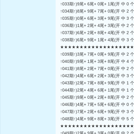
↑033期↑)9尾+ 6尾+ 0尾+ 1尾(开 中 0
↑034期↑)8尾+ 9尾+ 7尾+ 0尾(开 中 2 
↑035期↑)0尾+ 6尾+ 3尾+ 9尾(开 中 3 
↑036期↑)1尾+ 2尾+ 4尾+ 3尾(开 中 2 
↑037期↑)6尾+ 2尾+ 8尾+ 4尾(开 中 2 
↑038期↑)6尾+ 9尾+ 1尾+ 4尾(开 中 3 
★★★★★★★★★★★★★★★★★★★★
↑039期↑)3尾+ 7尾+ 0尾+ 9尾(开 中 2 
↑040期↑)9尾+ 1尾+ 3尾+ 8尾(开 中 4 个
↑041期↑)8尾+ 2尾+ 7尾+ 0尾(开 中 2 
↑042期↑)4尾+ 6尾+ 2尾+ 3尾(开 中 3 
↑043期↑)2尾+ 7尾+ 8尾+ 9尾(开 中 1
↑044期↑)2尾+ 4尾+ 6尾+ 1尾(开 中 1
↑045期↑)9尾+ 0尾+ 2尾+ 8尾(开 中 2 
↑046期↑)4尾+ 7尾+ 5尾+ 6尾(开 中 0
↑047期↑)7尾+ 2尾+ 6尾+ 9尾(开 中 3 
↑048期↑)4尾+ 9尾+ 8尾+ 3尾(开 中 5 个
★★★★★★★★★★★★★★★★★★★★
↑049期↑)2尾+ 9尾+ 3尾+ 0尾(开 中 2 