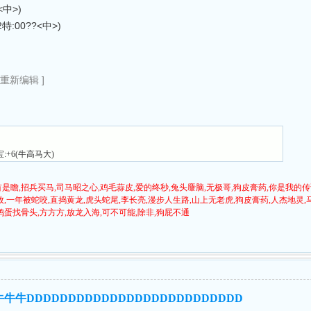
<中>)
2特:00??<中>)
0重新编辑 ]
:+6(牛高马大)
是瞻,招兵买马,司马昭之心,鸡毛蒜皮,爱的终秒,兔头麞脑,无极哥,狗皮膏药,你是我的传
牧,一年被蛇咬,直捣黄龙,虎头蛇尾,李长亮,漫步人生路,山上无老虎,狗皮膏药,人杰地灵,
鸡蛋找骨头,方方方,放龙入海,可不可能,除非,狗屁不通
DDDDDDDDDDDDDDDDDDDDDDDDDD