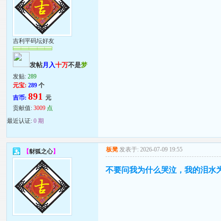
吉利平码坛好友
发帖
月入
十万
不是
梦
发贴:
289
元宝:
289
个
891
吉币:
元
贡献值:
3009
点
最近认证:
0 期
板凳
发表于: 2026-07-09 19:55
【
豺狐之心
】
不要问我为什么哭泣，我的泪水