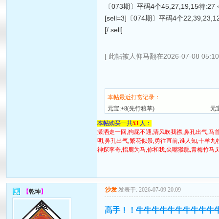
〔073期〕平码4个45,27,19,15特:27 
[sell=3]〔074期〕平码4个22,39,23,1
[/ sell]
[ 此帖被人仰马翻在2026-07-08 05:1
本帖最近打赏记录：
元宝:+8(先行粮草)
元宝
本帖购买一共
53
人：
潇洒走一回,狗屁不通,清风吹我襟,鼻孔出气,马首
明,鼻孔出气,繁花似景,勇往直前,谁人知,十羊九
神探李奇,指鹿为马,你和我,尖嘴猴腮,青梅竹马,
沙发
发表于: 2026-07-09 20:09
【
乾坤
】
高手！！牛牛牛牛牛牛牛牛牛牛牛牛牛