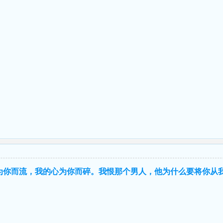
为你而流，我的心为你而碎。我恨那个男人，他为什么要将你从