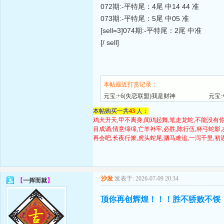
072期:-平特尾：4尾 中14 44 准
073期:-平特尾：5尾 中05 准
[sell=3]074期:-平特尾：2尾 中准
[/ sell]
本帖最近打赏记录：
元宝:+6(失恋联盟)我是财神
元宝:
本帖购买一共
43
人：
鸡犬升天,甲不离身,闻鸡起舞,笔走龙蛇,不能没有你
目成诵,情意绵绵,亡羊补牢,必胜,陈行伍,杯弓蛇影
再会吧,长夜行箫,虎头蛇尾,驷马难追,一泻千里,初
沙发
发表于: 2026-07-09 20:34
【
一挥而就
】
顶你再创辉煌！！！胜不骄败不馁