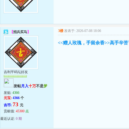
3楼
发表于: 2026-07-08 18:06
【
招兵买马
】
<<赠人玫瑰，手留余香>>高手辛
吉利平码坛好友
发帖
月入
十万
不是
梦
发贴:
4366
元宝:
4366
个
73
吉币:
元
贡献值:
45300
点
最近认证:
0 期