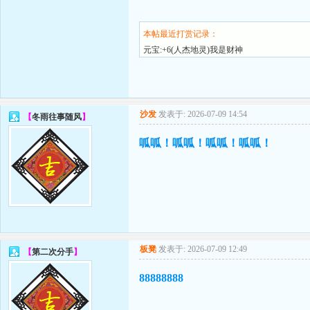
本帖最近打赏记录：
元宝:+6(人杰地灵)我是财神
沙发
发表于: 2026-07-09 14:54
【
冬雨往事随风
】
呱呱！呱呱！呱呱！呱呱！
板凳
发表于: 2026-07-09 12:49
【
第二次分手
】
88888888