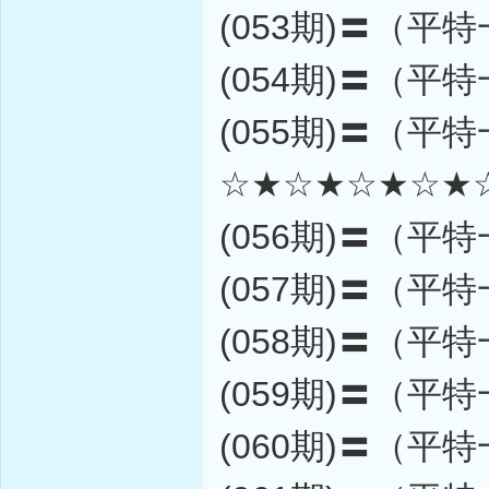
(053期)〓（平
(054期)〓（平
(055期)〓（平
☆★☆★☆★☆★☆
(056期)〓（平
(057期)〓（平
(058期)〓（平
(059期)〓（平
(060期)〓（平