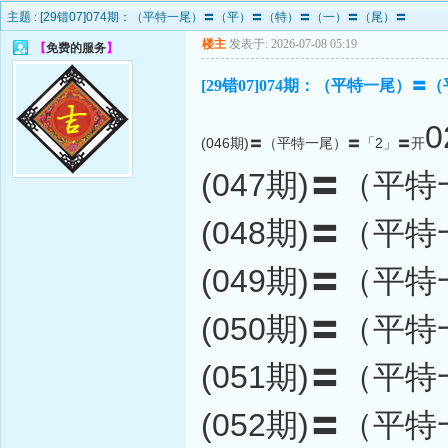
主题 :
[29错07]074期：（平特一尾）〓（平）〓（特）〓（一）〓（尾）〓
楼主
发表于: 2026-07-08 05:19
【
免费的服务
】
[29错07]074期：（平特一尾
0
(046期)〓（平特一尾）〓「2」〓开
(047期)〓（平
(048期)〓（平
(049期)〓（平
(050期)〓（平
(051期)〓（平
(052期)〓（平