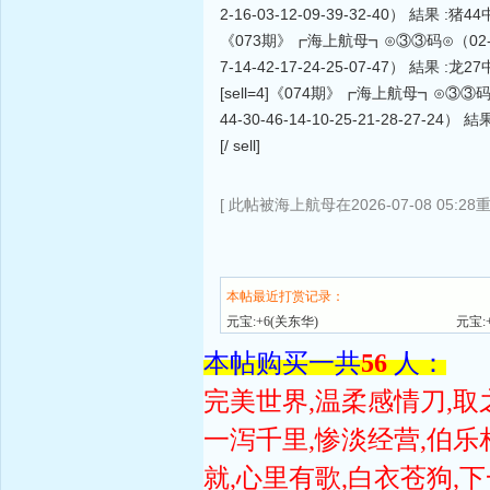
2-16-03-12-09-39-32-40） 結果 :猪44
《073期》┏海上航母┓⊙③③码⊙（02-39-18-16-
7-14-42-17-24-25-07-47） 結果 :龙27
[sell=4]《074期》┏海上航母┓⊙③③码⊙（41-18
44-30-46-14-10-25-21-28-27-24） 
[/ sell]
[ 此帖被海上航母在2026-07-08 05:28
本帖最近打赏记录：
元宝:+6(关东华)
元宝:
本帖购买一共
56
人：
完美世界,温柔感情刀,取
一泻千里,惨淡经营,伯乐
就,心里有歌,白衣苍狗,