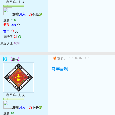
吉利平码坛好友
发帖
月入
十万
不是
梦
发贴:
206
元宝:
206
个
0
吉币:
元
贡献值:
24
点
最近认证:
0 期
3楼
发表于: 2026-07-09 14:23
【
驸马
】
马年吉利
吉利平码坛好友
发帖
月入
十万
不是
梦
发贴:
94