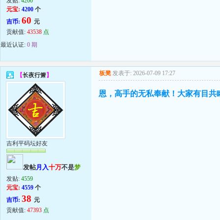
发贴:
4200
元宝:
4200
个
60
吉币:
元
贡献值:
43538
点
最近认证:
0 期
板凳
发表于: 2026-07-09 17:27
【
长夜行箫
】
恩，高手的无私奉献！大家有目共
吉利平码坛好友
发帖
月入
十万
不是
梦
发贴:
4559
元宝:
4559
个
38
吉币:
元
贡献值:
47393
点