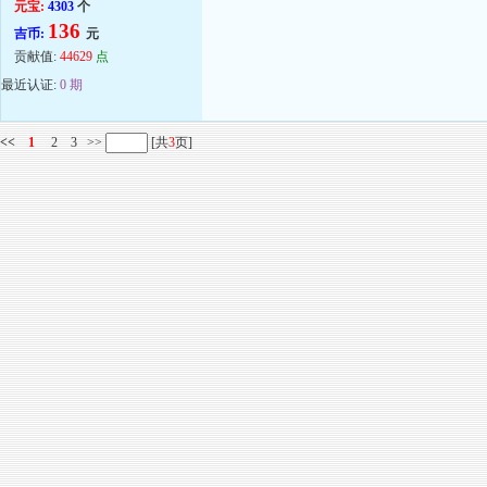
元宝:
4303
个
136
吉币:
元
贡献值:
44629
点
最近认证:
0 期
<<
1
2
3
>>
[共
3
页]