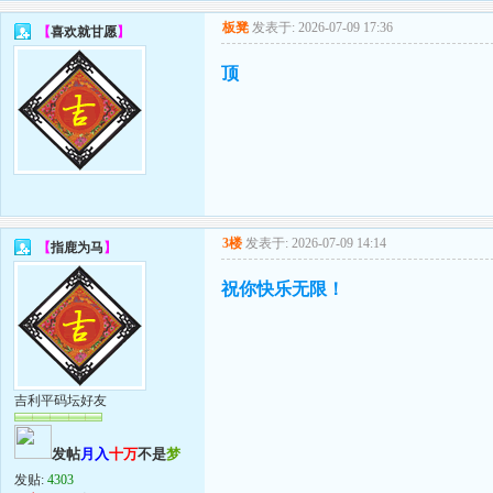
板凳
发表于: 2026-07-09 17:36
【
喜欢就甘愿
】
顶
3楼
发表于: 2026-07-09 14:14
【
指鹿为马
】
祝你快乐无限！
吉利平码坛好友
发帖
月入
十万
不是
梦
发贴:
4303