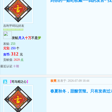
到你的~~贴吧收藏~~~我的发言~`找
吉利平码坛好友
发帖
月入
十万
不是
梦
发贴:
253
元宝:
253
个
312
吉币:
元
贡献值:
2629
点
最近认证:
0 期
板凳
发表于: 2026-07-09 18:44
【
司马昭之心
】
春夏秋冬，甜酸苦辣。只有发表过