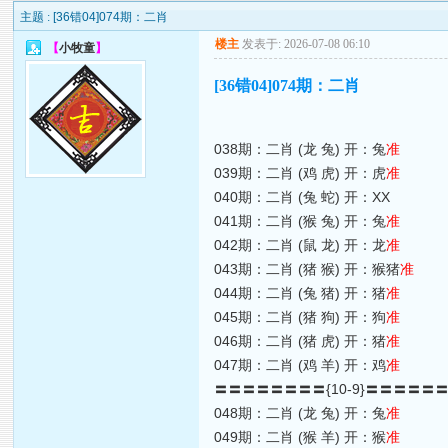
主题 :
[36错04]074期：二肖
楼主
发表于: 2026-07-08 06:10
【
小牧童
】
[36错04]074期：二肖
038期：二肖 (龙 兔) 开：兔
准
039期：二肖 (鸡 虎) 开：虎
准
040期：二肖 (兔 蛇) 开：XX
041期：二肖 (猴 兔) 开：兔
准
042期：二肖 (鼠 龙) 开：龙
准
043期：二肖 (猪 猴) 开：猴猪
准
044期：二肖 (兔 猪) 开：猪
准
045期：二肖 (猪 狗) 开：狗
准
046期：二肖 (猪 虎) 开：猪
准
047期：二肖 (鸡 羊) 开：鸡
准
〓〓〓〓〓〓〓〓{10-9}〓〓〓〓〓
048期：二肖 (龙 兔) 开：兔
准
049期：二肖 (猴 羊) 开：猴
准