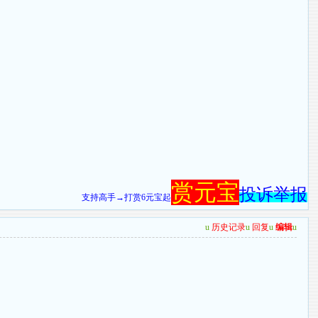
赏元宝
投诉举报
支持高手→打赏6元宝起
u
历史记录
u
回复
u
编辑
u