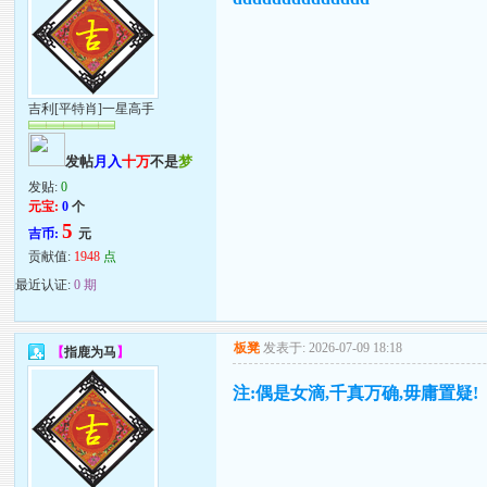
吉利[平特肖]一星高手
发帖
月入
十万
不是
梦
发贴:
0
元宝:
0
个
5
吉币:
元
贡献值:
1948
点
最近认证:
0 期
板凳
发表于: 2026-07-09 18:18
【
指鹿为马
】
注:偶是女滴,千真万确,毋庸置疑!