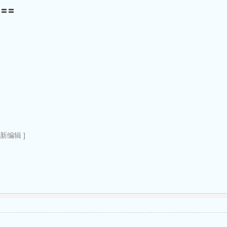
〓〓〓
重新编辑 ]