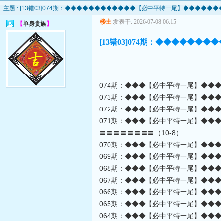
主题 :
[13错03]074期：◆◆◆◆◆◆◆◆◆◆◆◆【必中平特一尾】◆◆◆◆◆
楼主
发表于: 2026-07-08 06:15
【
单身贵族
】
[13错03]074期：◆◆◆◆◆
074期：◆◆◆【必中平特一尾】◆◆
073期：◆◆◆【必中平特一尾】◆◆◆
072期：◆◆◆【必中平特一尾】◆◆◆《
071期：◆◆◆【必中平特一尾】◆◆◆
〓〓〓〓〓〓〓〓（10-8）
070期：◆◆◆【必中平特一尾】◆◆◆
069期：◆◆◆【必中平特一尾】◆◆◆
068期：◆◆◆【必中平特一尾】◆◆◆
067期：◆◆◆【必中平特一尾】◆◆◆
066期：◆◆◆【必中平特一尾】◆◆◆
065期：◆◆◆【必中平特一尾】◆◆◆
064期：◆◆◆【必中平特一尾】◆◆◆《