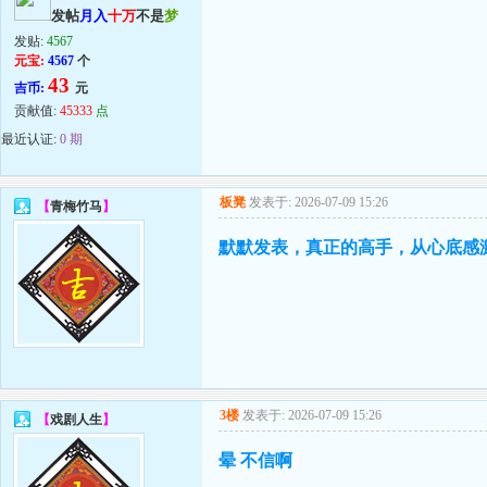
发帖
月入
十万
不是
梦
发贴:
4567
元宝:
4567
个
43
吉币:
元
贡献值:
45333
点
最近认证:
0 期
板凳
发表于: 2026-07-09 15:26
【
青梅竹马
】
默默发表，真正的高手，从心底感
3楼
发表于: 2026-07-09 15:26
【
戏剧人生
】
晕 不信啊