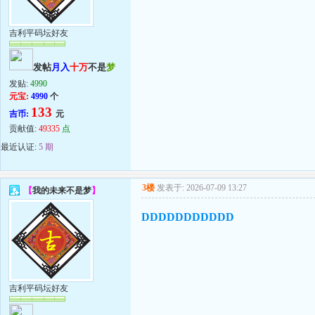
吉利平码坛好友
发帖
月入
十万
不是
梦
发贴:
4990
元宝:
4990
个
133
吉币:
元
贡献值:
49335
点
最近认证:
5 期
3楼
发表于: 2026-07-09 13:27
【
我的未来不是梦
】
DDDDDDDDDDD
吉利平码坛好友