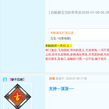
[ 此帖被宝贝的哥哥在2026-07-08 06:2
本帖最近打赏记录：
元宝:+6(青色橙)
本帖购买一共
32
人：
奇门鬼谷,飞鸟惊蛇,等待的意义,亢龙有悔,一泻千里
上你,挂羊头卖狗肉,老衲满头秀发,月亮惹的祸,马仰
老汉推车,富春江,临睡的习惯,一尘不染,猴子捞月
沙发
发表于: 2026-07-09 17:00
【
惨不忍睹
】
支持~~顶顶~~~