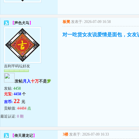
板凳
发表于: 2026-07-09 16:58
【
声色犬马
】
对一吃货女友说爱情是面包，女友说
吉利平码坛好友
发帖
月入
十万
不是
梦
发贴:
4458
元宝:
4458
个
22
吉币:
元
贡献值:
44484
点
最近认证:
0 期
3楼
发表于: 2026-07-09 16:33
【
倚天屠龙记
】