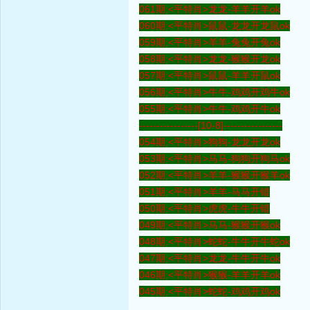
061期:<平特肖>龙龙-羊羊开
羊ok
060期:<平特肖>鼠鼠-龙龙开
龙鼠ok
059期:<平特肖>羊羊-兔兔开
兔ok
058期:<平特肖>龙龙-猴猴开
龙ok
057期:<平特肖>鼠鼠-羊羊开
鼠ok
056期:<平特肖>牛牛-鸡鸡开
鸡牛ok
055期:<平特肖>牛牛-鸡鸡开
牛ok
-----------------[10-8]-----------------
054期:<平特肖>狗狗-龙龙开
龙ok
053期:<平特肖>马马-狗狗开
狗马ok
052期:<平特肖>羊羊-猴猴开
猴羊ok
051期:<平特肖>羊羊-马马开
错
050期:<平特肖>虎虎-牛牛开
错
049期:<平特肖>马马-猴猴开
猴ok
048期:<平特肖>蛇蛇-牛牛开
牛蛇ok
047期:<平特肖>龙龙-牛牛开
牛ok
046期:<平特肖>猴猴-羊羊开
羊ok
045期:<平特肖>蛇蛇-鸡鸡开
鸡ok