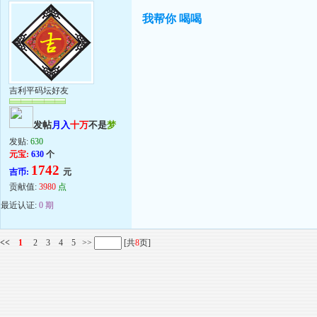
我帮你 喝喝
吉利平码坛好友
发帖
月入
十万
不是
梦
发贴:
630
元宝:
630
个
1742
吉币:
元
贡献值:
3980
点
最近认证:
0 期
<<
1
2
3
4
5
>>
[共
8
页]