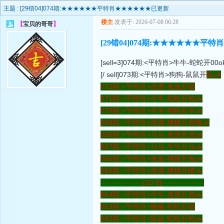
主题 :
[29错04]074期:★★★★★★平特肖★★★★★★已更新
楼主
发表于: 2026-07-08 06:28
【
宝贝的哥哥
】
[29错04]074期:★★★★★★
[sell=3]074期:<平特肖>牛牛-蛇蛇开
00o
[/ sell]073期:<平特肖>狗狗-鼠鼠开
鼠ok
072期:<平特肖>虎虎-兔兔开
错
071期:<平特肖>牛牛-蛇蛇开
蛇ok
070期:<平特肖>羊羊-狗狗开
羊ok
069期:<平特肖>虎虎-猪猪开
虎猪ok
068期:<平特肖>马马-虎虎开
虎ok
067期:<平特肖>马马-牛牛开
马ok
066期:<平特肖>兔兔-猪猪开
兔ok
065期:<平特肖>虎虎-猪猪开
猪ok
-----------------[10-9]-----------------
064期:<平特肖>牛牛-虎虎开
虎ok
063期:<平特肖>猴猴-蛇蛇开
错
062期:<平特肖>鼠鼠-蛇蛇开
蛇ok