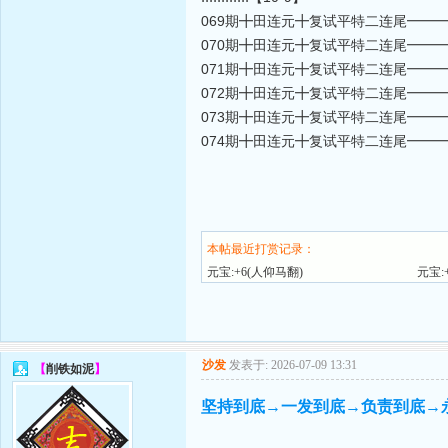
069期╋田连元╋复试平特二连尾━━━【【
070期╋田连元╋复试平特二连尾━━━【
071期╋田连元╋复试平特二连尾━━━【【平
072期╋田连元╋复试平特二连尾━━━【
073期╋田连元╋复试平特二连尾━━━【
074期╋田连元╋复试平特二连尾━━━【
本帖最近打赏记录：
元宝:+6(人仰马翻)
元宝:
沙发
发表于: 2026-07-09 13:31
【
削铁如泥
】
坚持到底→一发到底→负责到底→永不