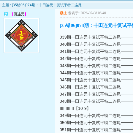
主题 :
[35错06]074期：╋田连元╋复试平特二连尾
楼主
发表于: 2026-07-08 06:40
【
田连元
】
[35错06]074期：╋田连元╋复试
039期╋田连元╋复试平特二连尾━━━【
040期╋田连元╋复试平特二连尾━━━【
041期╋田连元╋复试平特二连尾━━━【
042期╋田连元╋复试平特二连尾━━━【【
043期╋田连元╋复试平特二连尾━━━【
044期╋田连元╋复试平特二连尾━━━【
045期╋田连元╋复试平特二连尾━━━【
046期╋田连元╋复试平特二连尾━━━【【平
047期╋田连元╋复试平特二连尾━━━【
048期╋田连元╋复试平特二连尾━━━【
ⅠⅠⅠⅠⅠⅠⅠⅠⅠⅠⅠⅠ【10-9】
049期╋田连元╋复试平特二连尾━━━【
050期╋田连元╋复试平特二连尾━━━【【
051期╋田连元╋复试平特二连尾━━━【