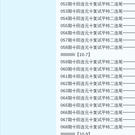
052期╋田连元╋复试平特二连尾━━━【【
053期╋田连元╋复试平特二连尾━━━【
054期╋田连元╋复试平特二连尾━━━【【
055期╋田连元╋复试平特二连尾━━━【
056期╋田连元╋复试平特二连尾━━━【
057期╋田连元╋复试平特二连尾━━━【
058期╋田连元╋复试平特二连尾━━━【
ⅠⅠⅠⅠⅠⅠⅠⅠⅠⅠⅠⅠ【10-7】
059期╋田连元╋复试平特二连尾━━━【
060期╋田连元╋复试平特二连尾━━━【
061期╋田连元╋复试平特二连尾━━━【
062期╋田连元╋复试平特二连尾━━━【【平
063期╋田连元╋复试平特二连尾━━━【
064期╋田连元╋复试平特二连尾━━━【【
065期╋田连元╋复试平特二连尾━━━【【
066期╋田连元╋复试平特二连尾━━━【【
067期╋田连元╋复试平特二连尾━━━【【
068期╋田连元╋复试平特二连尾━━━【
ⅠⅠⅠⅠⅠⅠⅠⅠⅠⅠⅠⅠ【10-9】