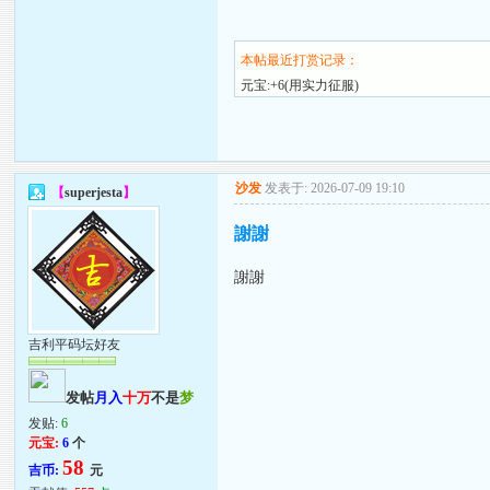
本帖最近打赏记录：
元宝:+6(用实力征服)
沙发
发表于: 2026-07-09 19:10
【
superjesta
】
謝謝
謝謝
吉利平码坛好友
发帖
月入
十万
不是
梦
发贴:
6
元宝:
6
个
58
吉币:
元