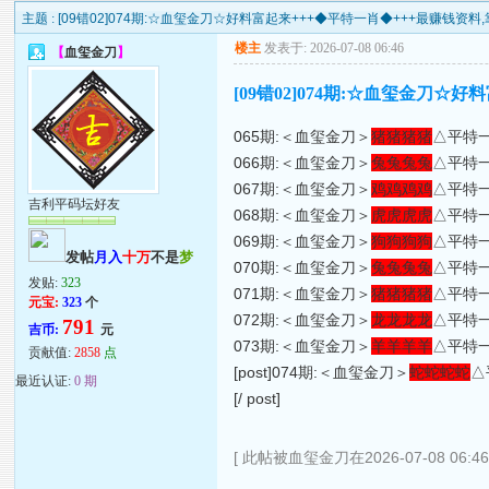
主题 :
[09错02]074期:☆血玺金刀☆好料富起来+++◆平特一肖◆+++最赚钱资料
楼主
发表于: 2026-07-08 06:46
【
血玺金刀
】
[09错02]074期:☆血玺金刀☆
065期:＜血玺金刀＞
猪猪猪猪
△平特一
066期:＜血玺金刀＞
兔兔兔兔
△平特一
067期:＜血玺金刀＞
鸡鸡鸡鸡
△平特一
吉利平码坛好友
068期:＜血玺金刀＞
虎虎虎虎
△平特一
069期:＜血玺金刀＞
狗狗狗狗
△平特一
发帖
月入
十万
不是
梦
070期:＜血玺金刀＞
兔兔兔兔
△平特一
发贴:
323
071期:＜血玺金刀＞
猪猪猪猪
△平特一
元宝:
323
个
072期:＜血玺金刀＞
龙龙龙龙
△平特一
791
吉币:
元
073期:＜血玺金刀＞
羊羊羊羊
△平特一
贡献值:
2858
点
[post]074期:＜血玺金刀＞
蛇蛇蛇蛇
△
最近认证:
0 期
[/ post]
[ 此帖被血玺金刀在2026-07-08 06:4