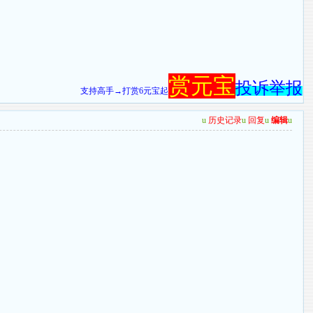
赏元宝
投诉举报
支持高手→打赏6元宝起
u
历史记录
u
回复
u
编辑
u