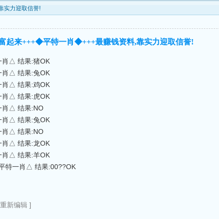
,靠实力迎取信誉!
好料富起来+++◆平特一肖◆+++最赚钱资料,靠实力迎取信誉!
肖△ 结果:猪OK
肖△ 结果:兔OK
肖△ 结果:鸡OK
肖△ 结果:虎OK
肖△ 结果:NO
肖△ 结果:兔OK
肖△ 结果:NO
肖△ 结果:龙OK
肖△ 结果:羊OK
平特一肖△ 结果:00??OK
6重新编辑 ]