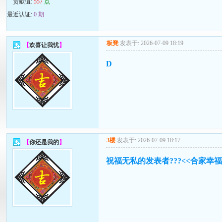
贡献值:
557
点
最近认证:
0 期
板凳
发表于: 2026-07-09 18:19
【
欢喜让我忧
】
D
3楼
发表于: 2026-07-09 18:17
【
你还是我的
】
祝福无私的发表者???<<合家幸福