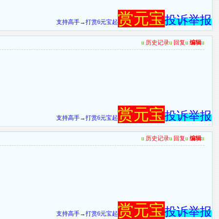
赏元宝
投诉举报
支持高手→打赏6元宝起
u
历史记录
u
回复
u
编辑
u
赏元宝
投诉举报
支持高手→打赏6元宝起
u
历史记录
u
回复
u
编辑
u
赏元宝
投诉举报
支持高手→打赏6元宝起