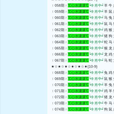
﹛058期﹜
℃心水潇潇℃
╘9 肖中╛
羊 牛 
﹛059期﹜
℃心水潇潇℃
╘9 肖中╛
羊 鼠 
﹛060期﹜
℃心水潇潇℃
╘9 肖中╛
马 兔 
﹛061期﹜
℃心水潇潇℃
╘9 肖中╛
鼠 马 
﹛062期﹜
℃心水潇潇℃
╘9 肖中╛
鸡 猴 
﹛063期﹜
℃心水潇潇℃
╘9 肖中╛
猪 狗 
﹛064期﹜
℃心水潇潇℃
╘9 肖中╛
蛇 马 
﹛065期﹜
℃心水潇潇℃
╘9 肖中╛
猴 龙 
﹛066期﹜
℃心水潇潇℃
╘9 肖中╛
龙 鸡 
﹛067期﹜
℃心水潇潇℃
╘9 肖中╛
马 蛇 
★☆★☆★☆★☆★☆★{10-9}
﹛068期﹜
℃心水潇潇℃
╘9 肖中╛
兔 鸡 
﹛069期﹜
℃心水潇潇℃
╘9 肖中╛
鼠 猴 
﹛070期﹜
℃心水潇潇℃
╘9 肖中╛
羊 兔 
﹛071期﹜
℃心水潇潇℃
╘9 肖中╛
鸡 羊 
﹛072期﹜
℃心水潇潇℃
╘9 肖中╛
猪 龙 
﹛073期﹜
℃心水潇潇℃
╘9 肖中╛
牛 马 
﹛074期﹜
℃心水潇潇℃
╘9 肖中╛
狗 鼠 