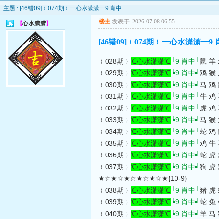
主题 :
[46错09]﹛074期﹜━心水潇潇━9 肖中
楼主
发表于: 2026-07-08 06:55
【
心水潇潇
】
[46错09]﹛074期﹜━心水潇潇━9 
﹛028期﹜
℃心水潇潇℃
╘9 肖中╛
鼠 羊 
﹛029期﹜
℃心水潇潇℃
╘9 肖中╛
鸡 猴 
﹛030期﹜
℃心水潇潇℃
╘9 肖中╛
马 鸡 
﹛031期﹜
℃心水潇潇℃
╘9 肖中╛
牛 鸡 
﹛032期﹜
℃心水潇潇℃
╘9 肖中╛
虎 鸡 
﹛033期﹜
℃心水潇潇℃
╘9 肖中╛
马 猴 
﹛034期﹜
℃心水潇潇℃
╘9 肖中╛
蛇 鸡 
﹛035期﹜
℃心水潇潇℃
╘9 肖中╛
鸡 牛 
﹛036期﹜
℃心水潇潇℃
╘9 肖中╛
蛇 虎 
﹛037期﹜
℃心水潇潇℃
╘9 肖中╛
狗 虎 
★☆★☆★☆★☆★☆★{10-9}
﹛038期﹜
℃心水潇潇℃
╘9 肖中╛
猪 虎 
﹛039期﹜
℃心水潇潇℃
╘9 肖中╛
蛇 兔 
﹛040期﹜
℃心水潇潇℃
╘9 肖中╛
羊 马 