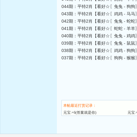
044期：平特2肖【看好☆〖兔兔 - 狗
043期：平特2肖【看好☆〖鸡鸡 - 马
042期：平特2肖【看好☆〖兔兔 - 蛇
041期：平特2肖【看好☆〖蛇蛇 - 羊
040期：平特2肖【看好☆〖兔兔 - 鸡
039期：平特2肖【看好☆〖兔兔 - 鼠
038期：平特2肖【看好☆〖鸡鸡 - 狗
037期：平特2肖【看好☆〖狗狗 - 猴
本帖最近打赏记录：
元宝:+6(答案就是你)
元宝: