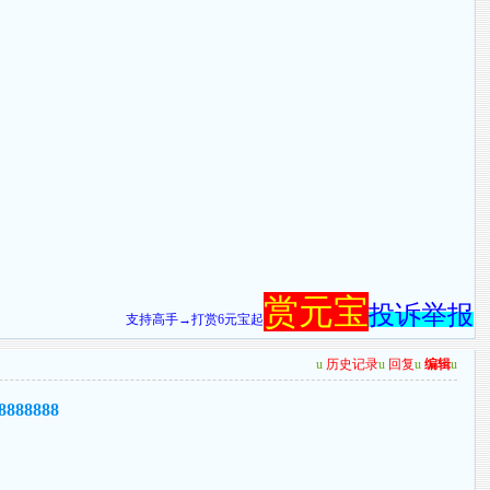
赏元宝
投诉举报
支持高手→打赏6元宝起
u
历史记录
u
回复
u
编辑
u
8888888