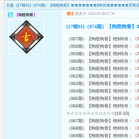
主题 :
[17错01]（074期）【狗咬狗骨】〓〓〓〓〓〓〓8特肖〓〓〓〓〓〓开奖
楼主
发表于: 2026-07-08 07:36
【
狗咬狗骨
】
[17错01]（074期）【狗咬狗
（057期）【狗咬狗骨】绝8特肖：
《
（058期）【狗咬狗骨】绝8特肖：
《
（059期）【狗咬狗骨】绝8特肖：
《
（060期）【狗咬狗骨】绝8特肖：
《
（061期）【狗咬狗骨】绝8特肖：
《
（062期）【狗咬狗骨】绝8特肖：
《
（063期）【狗咬狗骨】绝8特肖：
《
（064期）【狗咬狗骨】绝8特肖：
《
（065期）【狗咬狗骨】绝8特肖：
《
（066期）【狗咬狗骨】绝8特肖：
《
☆☆☆☆☆☆☆☆☆☆☆☆{10-10}
（067期）【狗咬狗骨】绝8特肖：
《
（068期）【狗咬狗骨】绝8特肖：
《
（069期）【狗咬狗骨】绝8特肖：
《