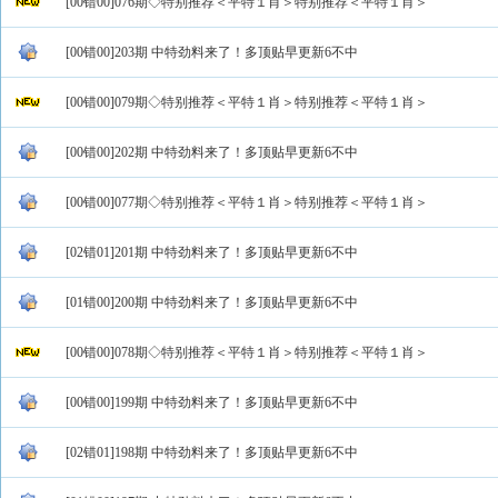
[00错00]076期◇特别推荐＜平特１肖＞特别推荐＜平特１肖＞
[00错00]203期 中特劲料来了！多顶贴早更新6不中
[00错00]079期◇特别推荐＜平特１肖＞特别推荐＜平特１肖＞
[00错00]202期 中特劲料来了！多顶贴早更新6不中
[00错00]077期◇特别推荐＜平特１肖＞特别推荐＜平特１肖＞
[02错01]201期 中特劲料来了！多顶贴早更新6不中
[01错00]200期 中特劲料来了！多顶贴早更新6不中
[00错00]078期◇特别推荐＜平特１肖＞特别推荐＜平特１肖＞
[00错00]199期 中特劲料来了！多顶贴早更新6不中
[02错01]198期 中特劲料来了！多顶贴早更新6不中