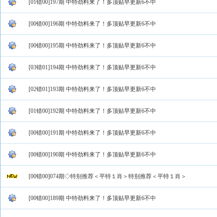
[01错00]197期 中特劲料来了！多顶贴早更新6不中
[00错00]196期 中特劲料来了！多顶贴早更新6不中
[00错00]195期 中特劲料来了！多顶贴早更新6不中
[03错01]194期 中特劲料来了！多顶贴早更新6不中
[02错01]193期 中特劲料来了！多顶贴早更新6不中
[01错00]192期 中特劲料来了！多顶贴早更新6不中
[00错00]191期 中特劲料来了！多顶贴早更新6不中
[00错00]190期 中特劲料来了！多顶贴早更新6不中
[00错00]074期◇特别推荐＜平特１肖＞特别推荐＜平特１肖＞
[00错00]189期 中特劲料来了！多顶贴早更新6不中