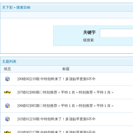
天下彩
»
搜索目标
关键字
级搜索
主题列表
状态
标题
[00错00]219期 中特劲料来了！多顶贴早更新6不中
[07错02]086期◇特别推荐＜平特１肖＞特别推荐＜平特１肖＞
[06错02]085期◇特别推荐＜平特１肖＞特别推荐＜平特１肖＞
[02错01]218期 中特劲料来了！多顶贴早更新6不中
[01错00]217期 中特劲料来了！多顶贴早更新6不中