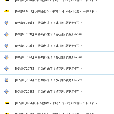
[01错00]080期◇特别推荐＜平特１肖＞特别推荐＜平特１肖＞
[02错01]081期◇特别推荐＜平特１肖＞特别推荐＜平特１肖＞
[05错01]210期 中特劲料来了！多顶贴早更新6不中
[04错00]209期 中特劲料来了！多顶贴早更新6不中
[03错00]208期 中特劲料来了！多顶贴早更新6不中
[01错00]206期 中特劲料来了！多顶贴早更新6不中
[02错00]207期 中特劲料来了！多顶贴早更新6不中
[00错00]205期 中特劲料来了！多顶贴早更新6不中
[00错00]204期 中特劲料来了！多顶贴早更新6不中
[00错00]075期◇特别推荐＜平特１肖＞特别推荐＜平特１肖＞