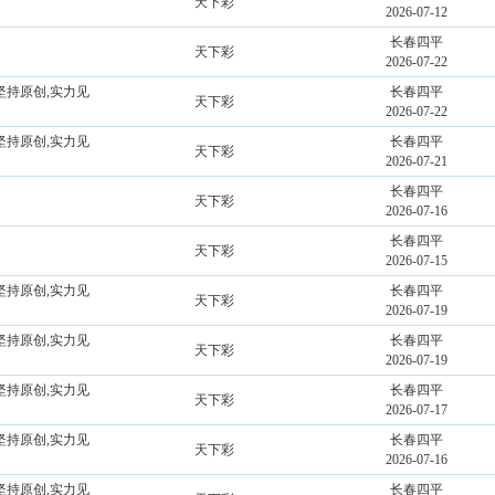
天下彩
2026-07-12
长春四平
天下彩
2026-07-22
…坚持原创,实力见
长春四平
天下彩
2026-07-22
…坚持原创,实力见
长春四平
天下彩
2026-07-21
长春四平
天下彩
2026-07-16
长春四平
天下彩
2026-07-15
…坚持原创,实力见
长春四平
天下彩
2026-07-19
…坚持原创,实力见
长春四平
天下彩
2026-07-19
…坚持原创,实力见
长春四平
天下彩
2026-07-17
…坚持原创,实力见
长春四平
天下彩
2026-07-16
…坚持原创,实力见
长春四平