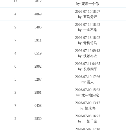
13
7812
by: 宠着一个你
2026-07-15 18:07
4
4869
by: 五马分尸
2026-07-14 18:42
9
5406
by: 一尘不染
2026-07-13 18:02
7
3911
by: 青梅竹马
2026-07-12 09:13
4
6519
by: 侠赖布衣
2026-07-11 04:35
0
2902
by: 长春四平
2026-07-10 17:36
5
5207
by: 雪人
2026-07-09 15:33
3
2801
by: 龙斗地头蛇
2026-07-09 13:17
7
6458
by: 情未鸟
2026-07-08 16:25
2
2830
by: 一刻千金
2026-07-07 17:18