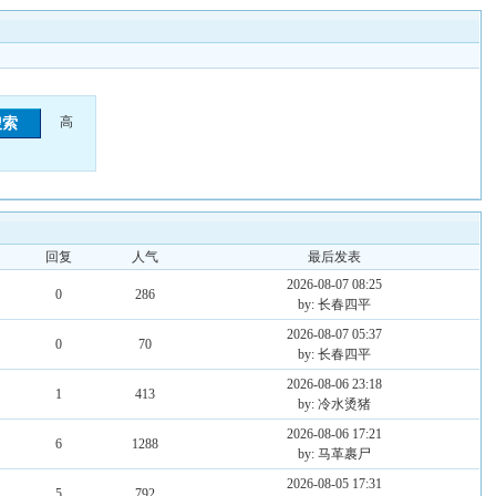
高
回复
人气
最后发表
2026-08-07 08:25
0
286
by: 长春四平
2026-08-07 05:37
0
70
by: 长春四平
2026-08-06 23:18
1
413
by: 冷水烫猪
2026-08-06 17:21
6
1288
by: 马革裹尸
2026-08-05 17:31
5
792