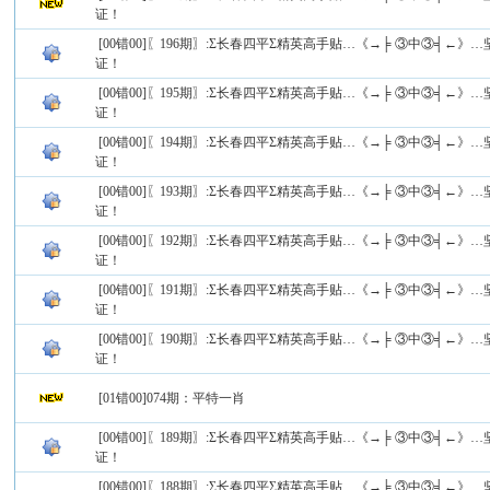
证！
[00错00]〖196期〗:Σ长春四平Σ精英高手贴…《→╞ ③中③╡←》
证！
[00错00]〖195期〗:Σ长春四平Σ精英高手贴…《→╞ ③中③╡←》
证！
[00错00]〖194期〗:Σ长春四平Σ精英高手贴…《→╞ ③中③╡←》
证！
[00错00]〖193期〗:Σ长春四平Σ精英高手贴…《→╞ ③中③╡←》
证！
[00错00]〖192期〗:Σ长春四平Σ精英高手贴…《→╞ ③中③╡←》
证！
[00错00]〖191期〗:Σ长春四平Σ精英高手贴…《→╞ ③中③╡←》
证！
[00错00]〖190期〗:Σ长春四平Σ精英高手贴…《→╞ ③中③╡←》
证！
[01错00]074期：平特一肖
[00错00]〖189期〗:Σ长春四平Σ精英高手贴…《→╞ ③中③╡←》
证！
[00错00]〖188期〗:Σ长春四平Σ精英高手贴…《→╞ ③中③╡←》