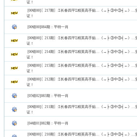
证！
[00错00]〖217期〗:Σ长春四平Σ精英高手贴…《→╞ ③中③╡←》
证！
[00错00]084期：平特一肖
[00错00]〖213期〗:Σ长春四平Σ精英高手贴…《→╞ ③中③╡←》
证！
[00错00]〖214期〗:Σ长春四平Σ精英高手贴…《→╞ ③中③╡←》
证！
[00错00]〖215期〗:Σ长春四平Σ精英高手贴…《→╞ ③中③╡←》
证！
[00错00]〖212期〗:Σ长春四平Σ精英高手贴…《→╞ ③中③╡←》
证！
[05错02]083期：平特一肖
[00错00]〖211期〗:Σ长春四平Σ精英高手贴…《→╞ ③中③╡←》
证！
[04错01]082期：平特一肖
[00错00]〖210期〗:Σ长春四平Σ精英高手贴…《→╞ ③中③╡←》