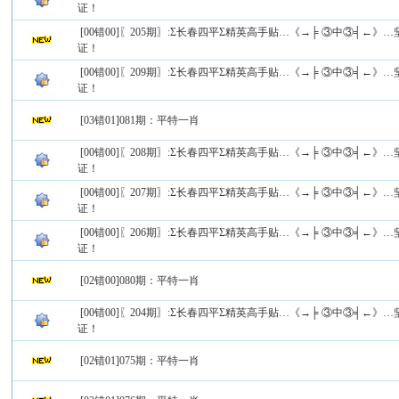
证！
[00错00]〖205期〗:Σ长春四平Σ精英高手贴…《→╞ ③中③╡←》
证！
[00错00]〖209期〗:Σ长春四平Σ精英高手贴…《→╞ ③中③╡←》
证！
[03错01]081期：平特一肖
[00错00]〖208期〗:Σ长春四平Σ精英高手贴…《→╞ ③中③╡←》
证！
[00错00]〖207期〗:Σ长春四平Σ精英高手贴…《→╞ ③中③╡←》
证！
[00错00]〖206期〗:Σ长春四平Σ精英高手贴…《→╞ ③中③╡←》
证！
[02错00]080期：平特一肖
[00错00]〖204期〗:Σ长春四平Σ精英高手贴…《→╞ ③中③╡←》
证！
[02错01]075期：平特一肖