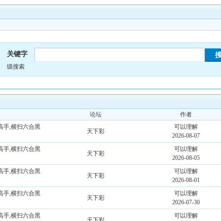
关键字
级搜索
论坛
作者
高手,横扫六合黑
可以理解
天下彩
2026-08-07
高手,横扫六合黑
可以理解
天下彩
2026-08-05
高手,横扫六合黑
可以理解
天下彩
2026-08-01
高手,横扫六合黑
可以理解
天下彩
2026-07-30
高手,横扫六合黑
可以理解
天下彩