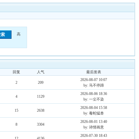
高
回复
人气
最后发表
2026-08-07 10:07
2
209
by: 马不停蹄
2026-08-06 18:36
4
1129
by: 一尘不染
2026-08-04 15:58
15
2638
by: 毒蛇猛兽
2026-08-01 13:40
8
3304
by: 诗情画意
2026-07-30 18:43
12
4136