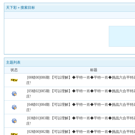
天下彩
»
搜索目标
主题列表
状态
标题
[00错00]086期:【可以理解】◆平特一肖◆平特一肖◆挑战六合平特
庄!
[05错02]085期:【可以理解】◆平特一肖◆平特一肖◆挑战六合平特
庄!
[04错01]084期:【可以理解】◆平特一肖◆平特一肖◆挑战六合平特
庄!
[03错01]083期:【可以理解】◆平特一肖◆平特一肖◆挑战六合平特
庄!
[02错00]082期:【可以理解】◆平特一肖◆平特一肖◆挑战六合平特