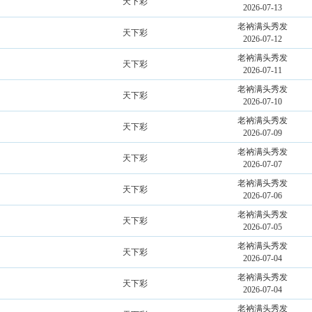
天下彩
2026-07-13
老衲满头秀发
天下彩
2026-07-12
老衲满头秀发
天下彩
2026-07-11
老衲满头秀发
天下彩
2026-07-10
老衲满头秀发
天下彩
2026-07-09
老衲满头秀发
天下彩
2026-07-07
老衲满头秀发
天下彩
2026-07-06
老衲满头秀发
天下彩
2026-07-05
老衲满头秀发
天下彩
2026-07-04
老衲满头秀发
天下彩
2026-07-04
老衲满头秀发