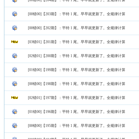
[00错00]【204期】：平特 1 尾。早早就更新了。全规律计算
[00错00]【203期】：平特 1 尾。早早就更新了。全规律计算
[00错00]【202期】：平特 1 尾。早早就更新了。全规律计算
[03错01]【201期】：平特 1 尾。早早就更新了。全规律计算
[02错01]【200期】：平特 1 尾。早早就更新了。全规律计算
[01错00]【199期】：平特 1 尾。早早就更新了。全规律计算
[00错00]【198期】：平特 1 尾。早早就更新了。全规律计算
[02错01]【197期】：平特 1 尾。早早就更新了。全规律计算
[01错00]【196期】：平特 1 尾。早早就更新了。全规律计算
[00错00]【195期】：平特 1 尾。早早就更新了。全规律计算