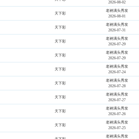
2026-08-02
老衲满头秀发
天下彩
2026-08-01
老衲满头秀发
天下彩
2026-07-31
老衲满头秀发
天下彩
2026-07-29
老衲满头秀发
天下彩
2026-07-29
老衲满头秀发
天下彩
2026-07-24
老衲满头秀发
天下彩
2026-07-28
老衲满头秀发
天下彩
2026-07-27
老衲满头秀发
天下彩
2026-07-26
老衲满头秀发
天下彩
2026-07-25
老衲满头秀发