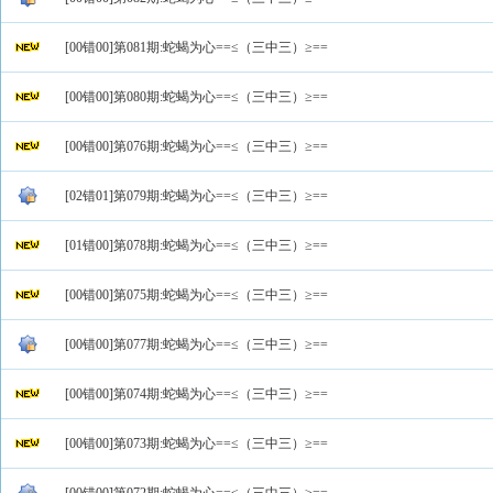
[00错00]第081期:蛇蝎为心==≤（三中三）≥==
[00错00]第080期:蛇蝎为心==≤（三中三）≥==
[00错00]第076期:蛇蝎为心==≤（三中三）≥==
[02错01]第079期:蛇蝎为心==≤（三中三）≥==
[01错00]第078期:蛇蝎为心==≤（三中三）≥==
[00错00]第075期:蛇蝎为心==≤（三中三）≥==
[00错00]第077期:蛇蝎为心==≤（三中三）≥==
[00错00]第074期:蛇蝎为心==≤（三中三）≥==
[00错00]第073期:蛇蝎为心==≤（三中三）≥==