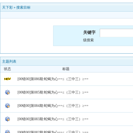
天下彩
»
搜索目标
关键字
级搜索
主题列表
状态
标题
[00错00]第086期:蛇蝎为心==≤（三中三）≥==
[00错00]第085期:蛇蝎为心==≤（三中三）≥==
[00错00]第084期:蛇蝎为心==≤（三中三）≥==
[00错00]第083期:蛇蝎为心==≤（三中三）≥==
[00错00]第082期:蛇蝎为心==≤（三中三）≥==